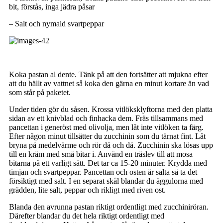
bit, förstås, inga jädra påsar
– Salt och nymald svartpeppar
Koka pastan al dente. Tänk på att den fortsätter att mjukna efter
att du hällt av vattnet så koka den gärna en minut kortare än vad
som står på paketet.
Under tiden gör du såsen. Krossa vitlöksklyftorna med den platta
sidan av ett knivblad och finhacka dem. Fräs tillsammans med
pancettan i generöst med olivolja, men låt inte vitlöken ta färg.
Efter någon minut tillsätter du zucchinin som du tärnat fint. Låt
bryna på medelvärme och rör då och då. Zucchinin ska lösas upp
till en kräm med små bitar i. Använd en träslev till att mosa
bitarna på ett varligt sätt. Det tar ca 15-20 minuter. Krydda med
timjan och svartpeppar. Pancettan och osten är salta så ta det
försiktigt med salt. I en separat skål blandar du äggulorna med
grädden, lite salt, peppar och rikligt med riven ost.
Blanda den avrunna pastan riktigt ordentligt med zucchiniröran.
Därefter blandar du det hela riktigt ordentligt med