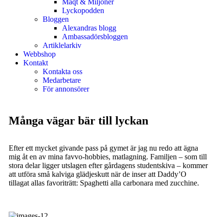
Maqt & Miljoner
Lyckopodden
Bloggen
Alexandras blogg
Ambassadörsbloggen
Artiklelarkiv
Webbshop
Kontakt
Kontakta oss
Medarbetare
För annonsörer
Många vägar bär till lyckan
Efter ett mycket givande pass på gymet är jag nu redo att ägna
mig åt en av mina favvo-hobbies, matlagning. Familjen – som till
stora delar ligger utslagen efter gårdagens studentskiva – kommer
att utföra små kalviga glädjeskutt när de inser att Daddy’O
tillagat allas favoriträtt: Spaghetti alla carbonara med zucchine.