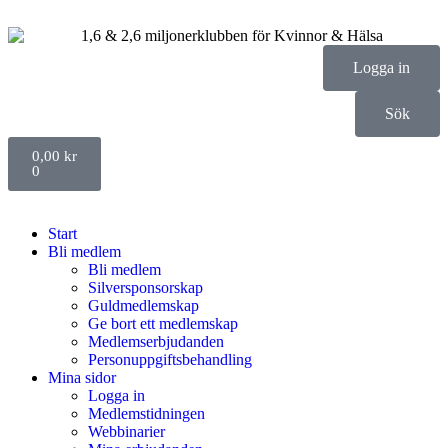
Logga in
Sök
0,00
kr
0
Start
Bli medlem
Bli medlem
Silversponsorskap
Guldmedlemskap
Ge bort ett medlemskap
Medlemserbjudanden
Personuppgiftsbehandling
Mina sidor
Logga in
Medlemstidningen
Webbinarier