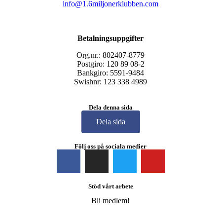
info@1.6miljonerklubben.com
Betalningsuppgifter
Org.nr.: 802407-8779
Postgiro: 120 89 08-2
Bankgiro: 5591-9484
Swishnr: 123 338 4989
Dela denna sida
Dela sida
Följ oss på sociala medier
Stöd vårt arbete
Bli medlem!