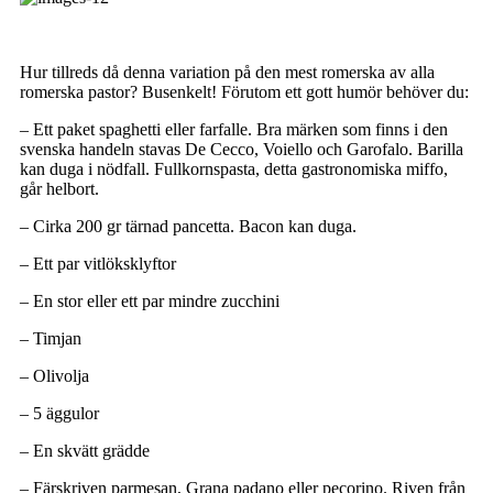
Hur tillreds då denna variation på den mest romerska av alla
romerska pastor? Busenkelt! Förutom ett gott humör behöver du:
– Ett paket spaghetti eller farfalle. Bra märken som finns i den
svenska handeln stavas De Cecco, Voiello och Garofalo. Barilla
kan duga i nödfall. Fullkornspasta, detta gastronomiska miffo,
går helbort.
– Cirka 200 gr tärnad pancetta. Bacon kan duga.
– Ett par vitlöksklyftor
– En stor eller ett par mindre zucchini
– Timjan
– Olivolja
– 5 äggulor
– En skvätt grädde
– Färskriven parmesan, Grana padano eller pecorino. Riven från