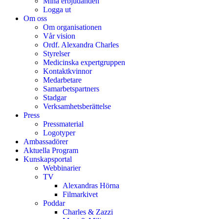
Mina erbjudanden
Logga ut
Om oss
Om organisationen
Vår vision
Ordf. Alexandra Charles
Styrelser
Medicinska expertgruppen
Kontaktkvinnor
Medarbetare
Samarbetspartners
Stadgar
Verksamhetsberättelse
Press
Pressmaterial
Logotyper
Ambassadörer
Aktuella Program
Kunskapsportal
Webbinarier
TV
Alexandras Hörna
Filmarkivet
Poddar
Charles & Zazzi