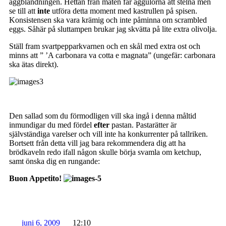
äggblandningen. Hettan från maten får äggulorna att stelna men
se till att
inte
utföra detta moment med kastrullen på spisen.
Konsistensen ska vara krämig och inte påminna om scrambled
eggs. Såhär på sluttampen brukar jag skvätta på lite extra olivolja.
Ställ fram svartpepparkvarnen och en skål med extra ost och
minns att ” ’A carbonara va cotta e magnata” (ungefär: carbonara
ska ätas direkt).
Den sallad som du förmodligen vill ska ingå i denna måltid
inmundigar du med fördel
efter
pastan. Pastarätter är
självständiga varelser och vill inte ha konkurrenter på tallriken.
Bortsett från detta vill jag bara rekommendera dig att ha
brödkaveln redo ifall någon skulle börja svamla om ketchup,
samt önska dig en rungande:
Buon Appetito!
juni 6, 2009
12:10