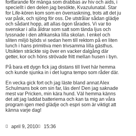
fortfarande för många som drabbas av hiv och aids, i
speciellt i den delen jag besökte, Kvazulunatal. Star
for Life-kören kom som en överraskning, trots att det ju
var påsk, och sjöng för oss. De utstrålar sådan glädje
och sådant hopp, att allas ögon tårades. Vi var tio
svenskar i alla åldrar som satt som tända ljus och
lyssnade i den afrikanska lilla skolan. I enkel och
sliten miljö bjöds vi sedan hem till rektorn på en liten
lunch i hans primitiva men trivsamma lilla gästhus.
Utsikten sträckte sig över en vacker dalgång där
getter, kor och höns strövade fritt mellan husen i byn.
På bara ett dygn fick jag distans till livet här hemma
och kunde sjunka in i det lugna tempo som råder där.
En vecka gick fort och jag läste bland annat Alex
Schulmans bok om sin far, läs den! Den jag saknade
mest var Pricken, min kära hund. Väl hemma känns
det att jag laddat batterierna och kan ta mig an våra
program igen med glädje och espri som är viktigt att
känna varje dag!
april 9, 2010
15:36