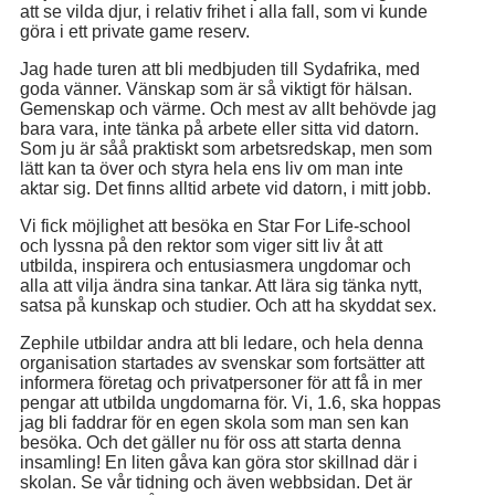
att se vilda djur, i relativ frihet i alla fall, som vi kunde
göra i ett private game reserv.
Jag hade turen att bli medbjuden till Sydafrika, med
goda vänner. Vänskap som är så viktigt för hälsan.
Gemenskap och värme. Och mest av allt behövde jag
bara vara, inte tänka på arbete eller sitta vid datorn.
Som ju är såå praktiskt som arbetsredskap, men som
lätt kan ta över och styra hela ens liv om man inte
aktar sig. Det finns alltid arbete vid datorn, i mitt jobb.
Vi fick möjlighet att besöka en Star For Life-school
och lyssna på den rektor som viger sitt liv åt att
utbilda, inspirera och entusiasmera ungdomar och
alla att vilja ändra sina tankar. Att lära sig tänka nytt,
satsa på kunskap och studier. Och att ha skyddat sex.
Zephile utbildar andra att bli ledare, och hela denna
organisation startades av svenskar som fortsätter att
informera företag och privatpersoner för att få in mer
pengar att utbilda ungdomarna för. Vi, 1.6, ska hoppas
jag bli faddrar för en egen skola som man sen kan
besöka. Och det gäller nu för oss att starta denna
insamling! En liten gåva kan göra stor skillnad där i
skolan. Se vår tidning och även webbsidan. Det är