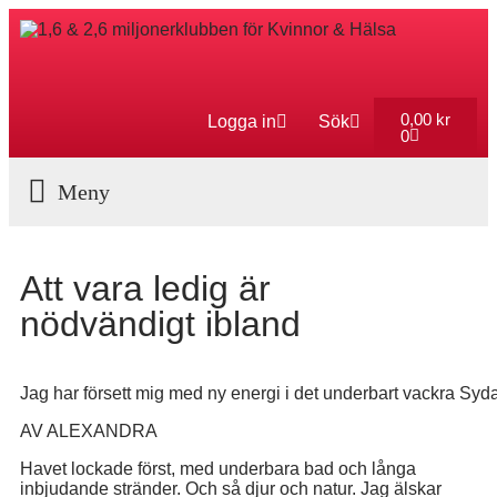
0,00
kr
Logga in
Sök
0
Aktuella Program
Att vara ledig är
nödvändigt ibland
Jag har försett mig med ny energi i det underbart vackra Syda
AV ALEXANDRA
Havet lockade först, med underbara bad och långa
inbjudande stränder. Och så djur och natur. Jag älskar