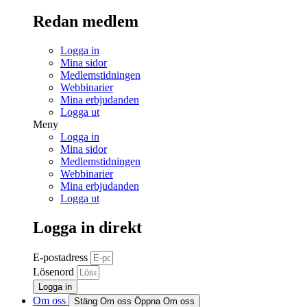
Redan medlem
Logga in
Mina sidor
Medlemstidningen
Webbinarier
Mina erbjudanden
Logga ut
Meny
Logga in
Mina sidor
Medlemstidningen
Webbinarier
Mina erbjudanden
Logga ut
Logga in direkt
E-postadress
Lösenord
Logga in
Om oss
Stäng Om oss
Öppna Om oss