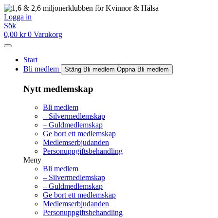
Hoppa
till
Logga in
innehåll
Sök
0,00
kr
0
Varukorg
Start
Bli medlem
Stäng Bli medlem
Öppna Bli medlem
Nytt medlemskap
Bli medlem
– Silvermedlemskap
– Guldmedlemskap
Ge bort ett medlemskap
Medlemserbjudanden
Personuppgiftsbehandling
Meny
Bli medlem
– Silvermedlemskap
– Guldmedlemskap
Ge bort ett medlemskap
Medlemserbjudanden
Personuppgiftsbehandling