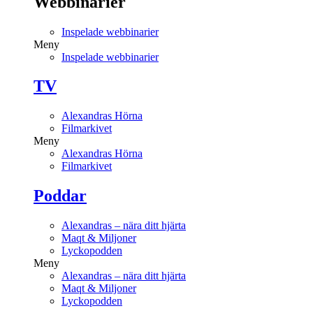
Webbinarier
Inspelade webbinarier
Meny
Inspelade webbinarier
TV
Alexandras Hörna
Filmarkivet
Meny
Alexandras Hörna
Filmarkivet
Poddar
Alexandras – nära ditt hjärta
Maqt & Miljoner
Lyckopodden
Meny
Alexandras – nära ditt hjärta
Maqt & Miljoner
Lyckopodden