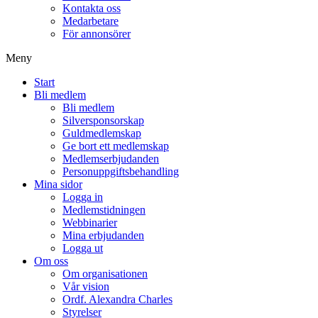
Kontakta oss
Medarbetare
För annonsörer
Meny
Start
Bli medlem
Bli medlem
Silversponsorskap
Guldmedlemskap
Ge bort ett medlemskap
Medlemserbjudanden
Personuppgiftsbehandling
Mina sidor
Logga in
Medlemstidningen
Webbinarier
Mina erbjudanden
Logga ut
Om oss
Om organisationen
Vår vision
Ordf. Alexandra Charles
Styrelser