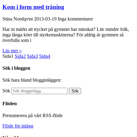
Kom i form med träning
Stina Nordqvist
2013-03-19
Inga kommentarer
Har ni märkt att trycket på gymmet har minskat? Lite mindre folk,
inga långa köer till styrkemaskinerna? För aldrig är gymmen så
överfulla som i
Läs mer »
Sida
1
Sida
2
Sida
3
Sida
4
Sök i bloggen
Sök bara bland blogginläggen:
Sök
Sök
Flöden
Prenumerera på vårt RSS-flöde
Flöde för inlägg