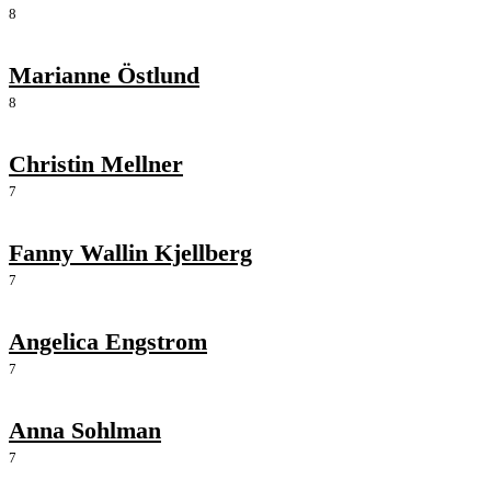
8
Marianne Östlund
8
Christin Mellner
7
Fanny Wallin Kjellberg
7
Angelica Engstrom
7
Anna Sohlman
7