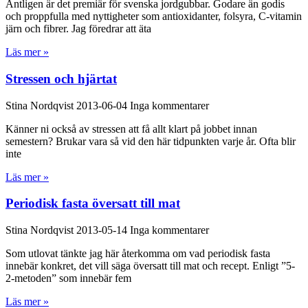
Äntligen är det premiär för svenska jordgubbar. Godare än godis
och proppfulla med nyttigheter som antioxidanter, folsyra, C-vitamin
järn och fibrer. Jag föredrar att äta
Läs mer »
Stressen och hjärtat
Stina Nordqvist
2013-06-04
Inga kommentarer
Känner ni också av stressen att få allt klart på jobbet innan
semestern? Brukar vara så vid den här tidpunkten varje år. Ofta blir
inte
Läs mer »
Periodisk fasta översatt till mat
Stina Nordqvist
2013-05-14
Inga kommentarer
Som utlovat tänkte jag här återkomma om vad periodisk fasta
innebär konkret, det vill säga översatt till mat och recept. Enligt ”5-
2-metoden” som innebär fem
Läs mer »