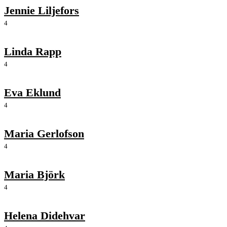
Jennie Liljefors
4
Linda Rapp
4
Eva Eklund
4
Maria Gerlofson
4
Maria Björk
4
Helena Didehvar