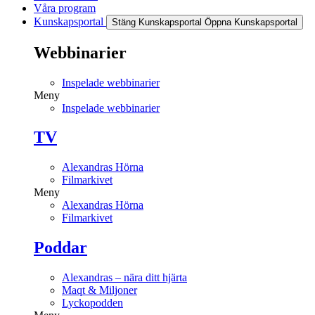
Våra program
Kunskapsportal
Stäng Kunskapsportal
Öppna Kunskapsportal
Webbinarier
Inspelade webbinarier
Meny
Inspelade webbinarier
TV
Alexandras Hörna
Filmarkivet
Meny
Alexandras Hörna
Filmarkivet
Poddar
Alexandras – nära ditt hjärta
Maqt & Miljoner
Lyckopodden