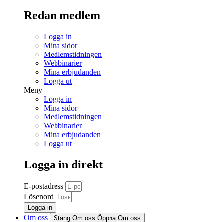
Redan medlem
Logga in
Mina sidor
Medlemstidningen
Webbinarier
Mina erbjudanden
Logga ut
Meny
Logga in
Mina sidor
Medlemstidningen
Webbinarier
Mina erbjudanden
Logga ut
Logga in direkt
E-postadress
Lösenord
Logga in
Om oss
Stäng Om oss
Öppna Om oss