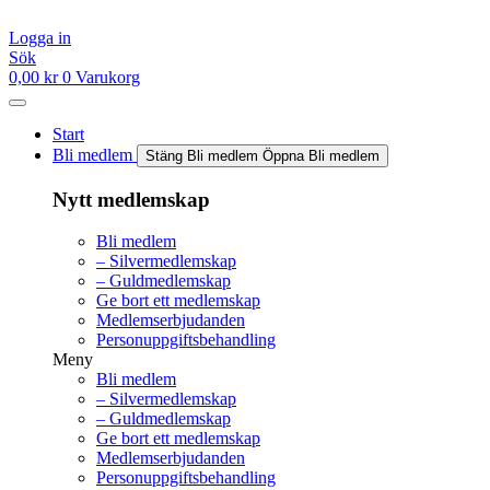
Hoppa
till
Logga in
innehåll
Sök
0,00
kr
0
Varukorg
Start
Bli medlem
Stäng Bli medlem
Öppna Bli medlem
Nytt medlemskap
Bli medlem
– Silvermedlemskap
– Guldmedlemskap
Ge bort ett medlemskap
Medlemserbjudanden
Personuppgiftsbehandling
Meny
Bli medlem
– Silvermedlemskap
– Guldmedlemskap
Ge bort ett medlemskap
Medlemserbjudanden
Personuppgiftsbehandling