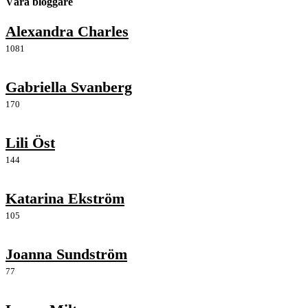
Våra bloggare
Alexandra Charles
1081
Gabriella Svanberg
170
Lili Öst
144
Katarina Ekström
105
Joanna Sundström
77