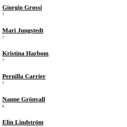
Giorgio Grossi
7
Mari Jungstedt
7
Kristina Harbom
7
Pernilla Carrier
7
Nanne Grönvall
6
Elin Lindström