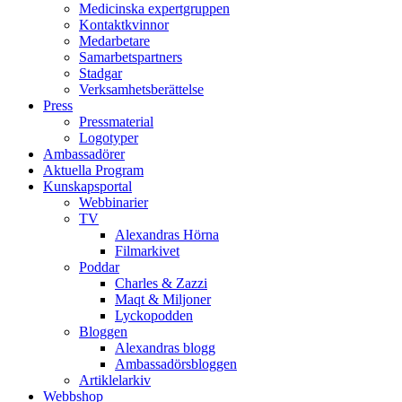
Medicinska expertgruppen
Kontaktkvinnor
Medarbetare
Samarbetspartners
Stadgar
Verksamhetsberättelse
Press
Pressmaterial
Logotyper
Ambassadörer
Aktuella Program
Kunskapsportal
Webbinarier
TV
Alexandras Hörna
Filmarkivet
Poddar
Charles & Zazzi
Maqt & Miljoner
Lyckopodden
Bloggen
Alexandras blogg
Ambassadörsbloggen
Artiklelarkiv
Webbshop