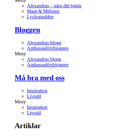
Meny
Alexandras – nära ditt hjärta
Maqt & Miljoner
Lyckopodden
Bloggen
Alexandras blogg
Ambassadörsbloggen
Meny
Alexandras blogg
Ambassadörsbloggen
Må bra med oss
Inspiration
Livsstil
Meny
Inspiration
Livsstil
Artiklar