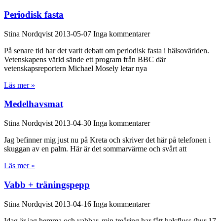
Periodisk fasta
Stina Nordqvist
2013-05-07
Inga kommentarer
På senare tid har det varit debatt om periodisk fasta i hälsovärlden.
Vetenskapens värld sände ett program från BBC där
vetenskapsreportern Michael Mosely letar nya
Läs mer »
Medelhavsmat
Stina Nordqvist
2013-04-30
Inga kommentarer
Jag befinner mig just nu på Kreta och skriver det här på telefonen i
skuggan av en palm. Här är det sommarvärme och svårt att
Läs mer »
Vabb + träningspepp
Stina Nordqvist
2013-04-16
Inga kommentarer
Idag är jag hemma och vabbar, min treåring har fått halsfluss (hur 17