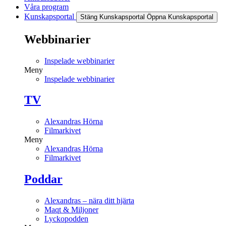
Våra program
Kunskapsportal
Stäng Kunskapsportal
Öppna Kunskapsportal
Webbinarier
Inspelade webbinarier
Meny
Inspelade webbinarier
TV
Alexandras Hörna
Filmarkivet
Meny
Alexandras Hörna
Filmarkivet
Poddar
Alexandras – nära ditt hjärta
Maqt & Miljoner
Lyckopodden