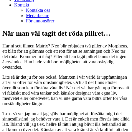
Kontakt
Kontakta oss
Medarbetare
För annonsörer
När man väl tagit det röda pillret…
Har ni sett filmen Matrix? Neo blir erbjuden två piller av Morpheus,
ett blått för att glömma och ett rött för att se sanningen och Neo tar
det röda. Kommer ni ihåg? Efter att han tagit pillret fanns det ingen
återvändo.. Han hade valt bort möjligheten att vara oskyldigt
ovetandes.
Lite så är det ju för oss också. Matrixen i vår värld är uppfattningen
att vi är offer för våra omständigheter. Och att det finns idioter
överallt som kan förstöra våra liv! När det väl har gått upp för oss att
vi faktiskt med våra tankar och känslor designar våra egna liv,
medvetet eller omedvetet, kan vi inte gärna vara bittra offer för våra
omständigheter längre.
T.ex. så vet jag nu att jag själv har möjlighet att försätta mig i det
sinnestillstånd jag behöver vara i. Det är enkelt men förstås inte alltid
lätt. Ibland vill jag t.ex. hellre få rätt i att jag blivit illa behandlad än
att komma över det. Känslan av att vara kränkt är så kraftfull att den