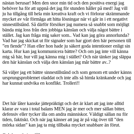
nästan berusar! Men den snor min tid och den positiva energi jag
behöver ha för att uppnå det jag för stunden håller på med! Jag vill
ju ha tillgång till hela min kreativa kraft och vi förlorar skrämmande
mycket av vår förmåga att hitta lösningar när vi går in i ett negativt
sinnestillstånd. Så därför försöker jag numera så snabbt som möjligt
bända mig loss från den jobbiga känslan och välja något bättre i
stället. Jag kan fråga mig saker som.. Vad kan jag göra annorlunda?
Vad har jag skickat ut för signaler som har gjort den här personen till
”en fiende”? Han eller hon hade ju säkert goda intentioner enligt sin
karta. Hur kan jag kommunicera bättre? Och om jag inte vill känna
mig så här, hur vill jag känna mig i stället? Och när tänker jag släppa
den här känslan och välja den känslan jag mår bättre av..?
Så väljer jag ett bättre sinnestillstånd och som genom ett under känns
ursprungsproblemet oladdat och inte alls så himla kränkande och jag
har kunnat undvika en konflikt. Trolleri!!
Det här låter kanske jättepräktigt och det är klart att jag inte alltid
klarar av vara i total balans MEN jag är mer och mer sällan bitter,
defensiv eller tycker illa om andra människor. Väldigt sällan nu för
tiden, faktiskt. Och när jag känner att jag är på väg över till ”den
mörka sidan” kan jag ta mig tillbaka mycket snabbare än förut.