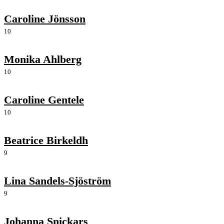
Caroline Jönsson
10
Monika Ahlberg
10
Caroline Gentele
10
Beatrice Birkeldh
9
Lina Sandels-Sjöström
9
Johanna Snickars