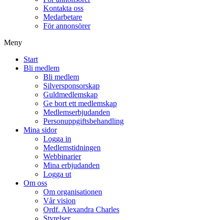
Kontakta oss
Medarbetare
För annonsörer
Meny
Start
Bli medlem
Bli medlem
Silversponsorskap
Guldmedlemskap
Ge bort ett medlemskap
Medlemserbjudanden
Personuppgiftsbehandling
Mina sidor
Logga in
Medlemstidningen
Webbinarier
Mina erbjudanden
Logga ut
Om oss
Om organisationen
Vår vision
Ordf. Alexandra Charles
Styrelser