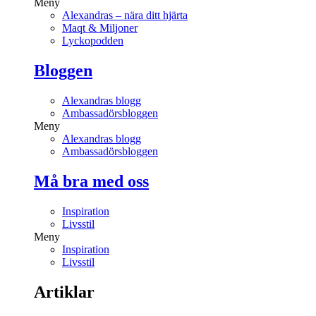
Meny
Alexandras – nära ditt hjärta
Maqt & Miljoner
Lyckopodden
Bloggen
Alexandras blogg
Ambassadörsbloggen
Meny
Alexandras blogg
Ambassadörsbloggen
Må bra med oss
Inspiration
Livsstil
Meny
Inspiration
Livsstil
Artiklar