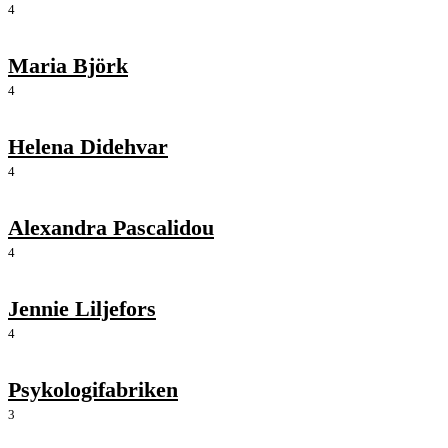
4
Maria Björk
4
Helena Didehvar
4
Alexandra Pascalidou
4
Jennie Liljefors
4
Psykologifabriken
3