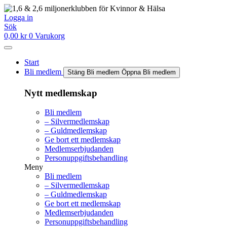
Hoppa
till
Logga in
innehåll
Sök
0,00
kr
0
Varukorg
Start
Bli medlem
Stäng Bli medlem
Öppna Bli medlem
Nytt medlemskap
Bli medlem
– Silvermedlemskap
– Guldmedlemskap
Ge bort ett medlemskap
Medlemserbjudanden
Personuppgiftsbehandling
Meny
Bli medlem
– Silvermedlemskap
– Guldmedlemskap
Ge bort ett medlemskap
Medlemserbjudanden
Personuppgiftsbehandling