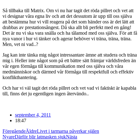
Så tillbaka till Matrix. Om vi nu har tagit det röda pillret och vet att
vi designar våra egna liv och att det dessutom är upp till oss själva
att bestämma hur vi vill reagera på det som händer oss är det lätt att
drabbas av prestationsångest. Då ska allt bli perfekt med en gång!
Det är nu vi ska vara snälla och ha tålamod med oss själva. För att få
nya vanor i hur vi tänker och agerar behöver vi träna, träna, träna.
Men, vet ni vad..?
Jag kan inte tänka mig något intressantare ämne att studera och träna
mig i. Heller inte något som på ett bättre sätt främjar världsfreden än
vår egen förmåga till kommunikation med oss själva och våra
medmänniskor och därmed vår förmåga till respektfull och effektiv
konflikthantering.
Och har vi väl tagit det röda pillret och vet vad vi faktiskt är kapabla
till, finns det ju egentligen ingen återvändo..
september 4, 2011
18:47
Föregående
Äldre
Livet i tarmarna påverkar själen
Nyare
Därför blir latmasken sjuk
Nästa