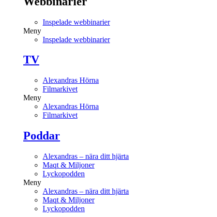
Webbinarier
Inspelade webbinarier
Meny
Inspelade webbinarier
TV
Alexandras Hörna
Filmarkivet
Meny
Alexandras Hörna
Filmarkivet
Poddar
Alexandras – nära ditt hjärta
Maqt & Miljoner
Lyckopodden
Meny
Alexandras – nära ditt hjärta
Maqt & Miljoner
Lyckopodden