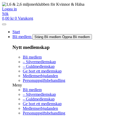
Hoppa
till
Logga in
innehåll
Sök
0,00
kr
0
Varukorg
Start
Bli medlem
Stäng Bli medlem
Öppna Bli medlem
Nytt medlemskap
Bli medlem
– Silvermedlemskap
– Guldmedlemskap
Ge bort ett medlemskap
Medlemserbjudanden
Personuppgiftsbehandling
Meny
Bli medlem
– Silvermedlemskap
– Guldmedlemskap
Ge bort ett medlemskap
Medlemserbjudanden
Personuppgiftsbehandling