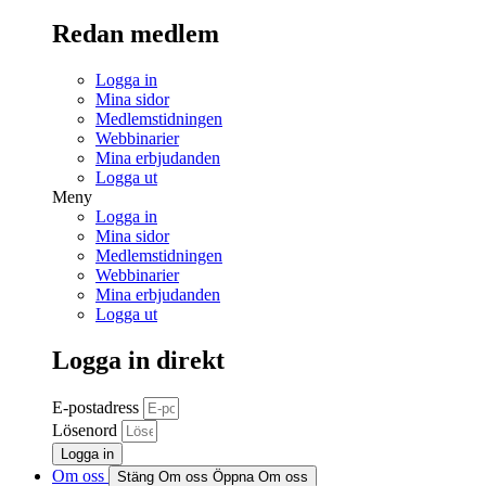
Redan medlem
Logga in
Mina sidor
Medlemstidningen
Webbinarier
Mina erbjudanden
Logga ut
Meny
Logga in
Mina sidor
Medlemstidningen
Webbinarier
Mina erbjudanden
Logga ut
Logga in direkt
E-postadress
Lösenord
Logga in
Om oss
Stäng Om oss
Öppna Om oss