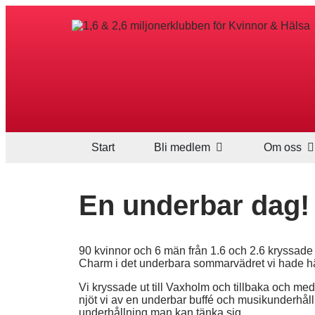
Start
Bli medlem
Om oss
En underbar dag!
90 kvinnor och 6 män från 1.6 och 2.6 kryssade
Charm i det underbara sommarvädret vi hade hä
Vi kryssade ut till Vaxholm och tillbaka och m
njöt vi av en underbar buffé och musikunderhå
underhållning man kan tänka sig.