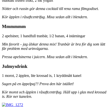
blandad frusen frukt, 2 tsk yogurt
Nötter och russin gör denna cocktail till rena rama filmgodiset.
Kör äpplen i råsaftcentrifug. Mixa sedan allt i blendern.
Mmmmmm
2 apelsiner, 1 handfull tranbär, 1/2 banan, 4 istärningar
Min favorit – jag älskar denna mix! Tranbär är bra för dig som lätt
får problem med urinvägarna.
Pressa apelsinerna i juicern. Mixa sedan allt i blendern.
Julmysdrink
1 morot, 2 äpplen, lite krossad is, 1 kryddmått kanel
Sugen på en äppelpaj?! Prova den här istället!
Kör morot och äpplen i råsaftcentrifug. Häll upp i glas med krossad
is. Rör ner kanelen.