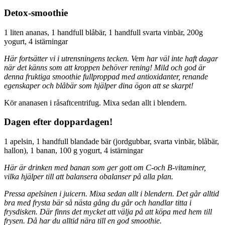
Detox-smoothie
1 liten ananas, 1 handfull blåbär, 1 handfull svarta vinbär, 200g
yogurt, 4 istärningar
Här fortsätter vi i utrensningens tecken. Vem har väl inte haft dagar
när det känns som att kroppen behöver rening! Mild och god är
denna fruktiga smoothie fullproppad med antioxidanter, renande
egenskaper och blåbär som hjälper dina ögon att se skarpt!
Kör ananasen i råsaftcentrifug. Mixa sedan allt i blendern.
Dagen efter doppardagen!
1 apelsin, 1 handfull blandade bär (jordgubbar, svarta vinbär, blåbär,
hallon), 1 banan, 100 g yogurt, 4 istärningar
Här är drinken med banan som ger gott om C-och B-vitaminer,
vilka hjälper till att balansera obalanser på alla plan.
Pressa apelsinen i juicern. Mixa sedan allt i blendern. Det går alltid
bra med frysta bär så nästa gång du går och handlar titta i
frysdisken. Där finns det mycket att välja på att köpa med hem till
frysen. Då har du alltid nära till en god smoothie.