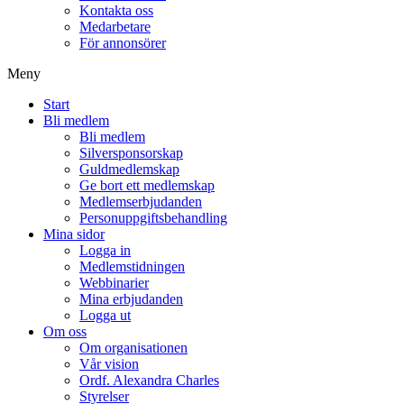
Kontakta oss
Medarbetare
För annonsörer
Meny
Start
Bli medlem
Bli medlem
Silversponsorskap
Guldmedlemskap
Ge bort ett medlemskap
Medlemserbjudanden
Personuppgiftsbehandling
Mina sidor
Logga in
Medlemstidningen
Webbinarier
Mina erbjudanden
Logga ut
Om oss
Om organisationen
Vår vision
Ordf. Alexandra Charles
Styrelser