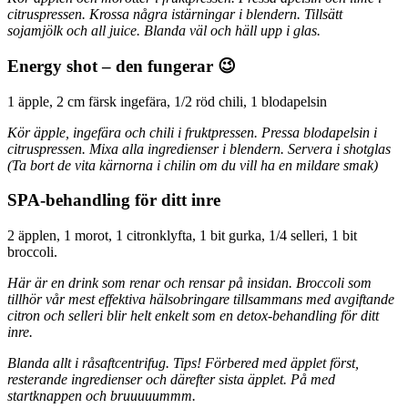
citruspressen. Krossa några istärningar i blendern. Tillsätt
sojamjölk och all juice. Blanda väl och häll upp i glas.
Energy shot – den fungerar 😉
1 äpple, 2 cm färsk ingefära, 1/2 röd chili, 1 blodapelsin
Kör äpple, ingefära och chili i fruktpressen. Pressa blodapelsin i
citruspressen. Mixa alla ingredienser i blendern. Servera i shotglas
(Ta bort de vita kärnorna i chilin om du vill ha en mildare smak)
SPA-behandling för ditt inre
2 äpplen, 1 morot, 1 citronklyfta, 1 bit gurka, 1/4 selleri, 1 bit
broccoli.
Här är en drink som renar och rensar på insidan. Broccoli som
tillhör vår mest effektiva hälsobringare tillsammans med avgiftande
citron och selleri blir helt enkelt som en detox-behandling för ditt
inre.
Blanda allt i råsaftcentrifug. Tips! Förbered med äpplet först,
resterande ingredienser och därefter sista äpplet. På med
startknappen och bruuuuummm.