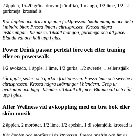
2 äpplen, 15-20 gröna druvor (kärnfria), 1 mango, 1/2 lime, 1/2 tsk
gurkmeja, krossad is
Kör äpplen och druvor genom fruktpressen. Skala mangon och dela
i mindre bitar. Pressa limen i citruspressen. Krossa några
instärningar i blendern. Tillsätt mangon, gurkmeja och all juice.
Blanda väl och häll upp i glas.
Power Drink passar perfekt före och efter träning
eller en powerwalk
1/2 avokado, 1 äpple, 1 lime, 1/2 gurka, 1/2 sweetie, 1 selleristjälk
kör äpple, selleri och gurka i fruktpressen. Pressa lime och sweetie i
citruspressen. Krossa några istärningar i blendern. Gröp ur
avokadon och lägg i blendern. Tillsätt all juice. Blanda väl och häll
upp i glas.
After Wellness vid avkoppling med en bra bok eller
skön musik
2 äpplen, 2 morötter, 1/2 lime, 1/2 apelsin, 1 dl sojamjölk, krossad is
Kör äpplen och morötter i fruktpressen. Pressa apelsin och lime i