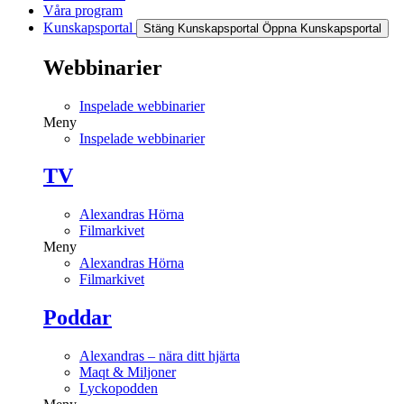
Våra program
Kunskapsportal
Stäng Kunskapsportal
Öppna Kunskapsportal
Webbinarier
Inspelade webbinarier
Meny
Inspelade webbinarier
TV
Alexandras Hörna
Filmarkivet
Meny
Alexandras Hörna
Filmarkivet
Poddar
Alexandras – nära ditt hjärta
Maqt & Miljoner
Lyckopodden