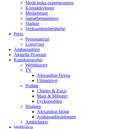
Medicinska expertgruppen
Kontaktkvinnor
Medarbetare
Samarbetspartners
Stadgar
Verksamhetsberättelse
Press
Pressmaterial
Logotyper
Ambassadörer
Aktuella Program
Kunskapsportal
Webbinarier
TV
Alexandras Hörna
Filmarkivet
Poddar
Charles & Zazzi
Maqt & Miljoner
Lyckopodden
Bloggen
Alexandras blogg
Ambassadörsbloggen
Artiklelarkiv
Webbshop