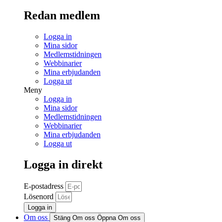
Redan medlem
Logga in
Mina sidor
Medlemstidningen
Webbinarier
Mina erbjudanden
Logga ut
Meny
Logga in
Mina sidor
Medlemstidningen
Webbinarier
Mina erbjudanden
Logga ut
Logga in direkt
E-postadress
Lösenord
Logga in
Om oss
Stäng Om oss
Öppna Om oss