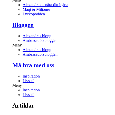
Meny
Alexandras – nära ditt hjärta
Maqt & Miljoner
Lyckopodden
Bloggen
Alexandras blogg
Ambassadörsbloggen
Meny
Alexandras blogg
Ambassadörsbloggen
Må bra med oss
Inspiration
Livsstil
Meny
Inspiration
Livsstil
Artiklar