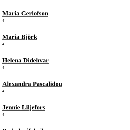
Maria Gerlofson
4
Maria Björk
4
Helena Didehvar
4
Alexandra Pascalidou
4
Jennie Liljefors
4