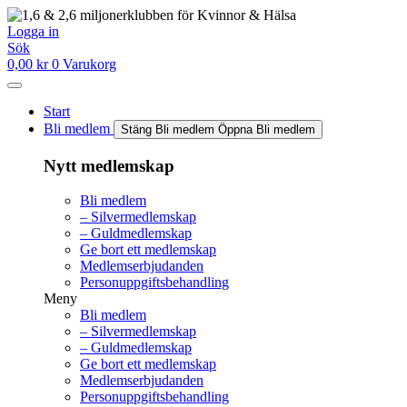
Hoppa
till
Logga in
innehåll
Sök
0,00
kr
0
Varukorg
Start
Bli medlem
Stäng Bli medlem
Öppna Bli medlem
Nytt medlemskap
Bli medlem
– Silvermedlemskap
– Guldmedlemskap
Ge bort ett medlemskap
Medlemserbjudanden
Personuppgiftsbehandling
Meny
Bli medlem
– Silvermedlemskap
– Guldmedlemskap
Ge bort ett medlemskap
Medlemserbjudanden
Personuppgiftsbehandling