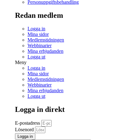
Personuppgiftsbehandling
Redan medlem
Logga in
Mina sidor
Medlemstidningen
Webbinarier
Mina erbjudanden
Logga ut
Meny
Logga in
Mina sidor
Medlemstidningen
Webbinarier
Mina erbjudanden
Logga ut
Logga in direkt
E-postadress
Lösenord
Logga in