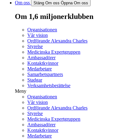
Om oss
Stäng Om oss
Öppna Om oss
Om 1,6 miljonerklubben
Organisationen
Vår vision
Ordförande Alexandra Charles
Styrelse
Medicinska Expertgruppen
Ambassadörer
Kontaktkvinnor
Medarbetare
Samarbetspartners
Stadgar
Verksamhetsberättelse
Meny
Organisationen
Vår vision
Ordförande Alexandra Charles
Styrelse
Medicinska Expertgruppen
Ambassadörer
Kontaktkvinnor
Medarbetare