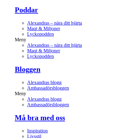
Poddar
Alexandras – nära ditt hjärta
Maqt & Miljoner
Lyckopodden
Meny
Alexandras – nära ditt hjärta
Maqt & Miljoner
Lyckopodden
Bloggen
Alexandras blogg
Ambassadörsbloggen
Meny
Alexandras blogg
Ambassadörsbloggen
Må bra med oss
Inspiration
Livsstil