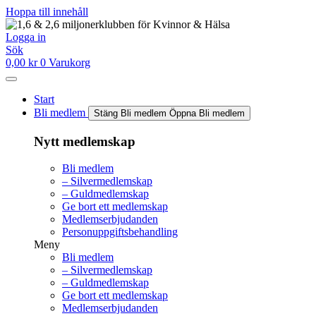
Hoppa till innehåll
Logga in
Sök
0,00
kr
0
Varukorg
Start
Bli medlem
Stäng Bli medlem
Öppna Bli medlem
Nytt medlemskap
Bli medlem
– Silvermedlemskap
– Guldmedlemskap
Ge bort ett medlemskap
Medlemserbjudanden
Personuppgiftsbehandling
Meny
Bli medlem
– Silvermedlemskap
– Guldmedlemskap
Ge bort ett medlemskap
Medlemserbjudanden