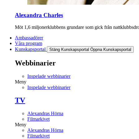
Alexandra Charles
Möt 1,6 miljonerklubbens grundare som gick från nattklubbsdrott
Ambassadörer
Våra program
Kunskapsportal
Stäng Kunskapsportal
Öppna Kunskapsportal
Webbinarier
Inspelade webbinarier
Meny
Inspelade webbinarier
TV
Alexandras Hörna
Filmarkivet
Meny
Alexandras Hörna
Filmarkivet