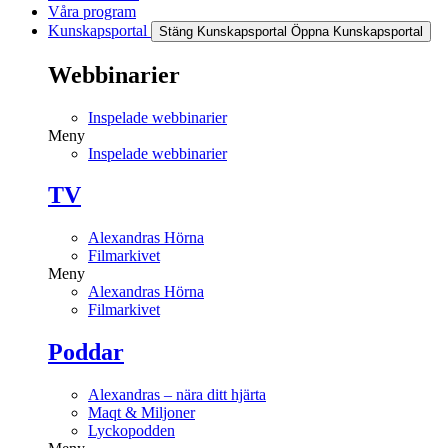
Våra program
Kunskapsportal
Stäng Kunskapsportal
Öppna Kunskapsportal
Webbinarier
Inspelade webbinarier
Meny
Inspelade webbinarier
TV
Alexandras Hörna
Filmarkivet
Meny
Alexandras Hörna
Filmarkivet
Poddar
Alexandras – nära ditt hjärta
Maqt & Miljoner
Lyckopodden