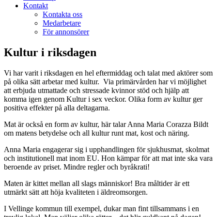
Kontakt
Kontakta oss
Medarbetare
För annonsörer
Kultur i riksdagen
Vi har varit i riksdagen en hel eftermiddag och talat med aktörer som
på olika sätt arbetar med kultur. Via primärvården har vi möjlighet
att erbjuda utmattade och stressade kvinnor stöd och hjälp att
komma igen genom Kultur i sex veckor. Olika form av kultur ger
positiva effekter på alla deltagarna.
Mat är också en form av kultur, här talar Anna Maria Corazza Bildt
om matens betydelse och all kultur runt mat, kost och näring.
Anna Maria engagerar sig i upphandlingen för sjukhusmat, skolmat
och institutionell mat inom EU. Hon kämpar för att mat inte ska vara
beroende av priset. Mindre regler och byråkrati!
Maten är kittet mellan all slags människor! Bra måltider är ett
utmärkt sätt att höja kvaliteten i äldreomsorgen.
I Vellinge kommun till exempel, dukar man fint tillsammans i en