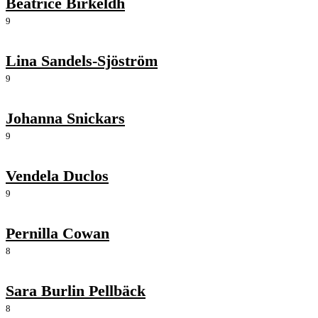
Beatrice Birkeldh
9
Lina Sandels-Sjöström
9
Johanna Snickars
9
Vendela Duclos
9
Pernilla Cowan
8
Sara Burlin Pellbäck
8