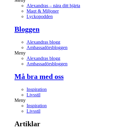
Meny
Alexandras – nära ditt hjärta
Maqt & Miljoner
Lyckopodden
Bloggen
Alexandras blogg
Ambassadörsbloggen
Meny
Alexandras blogg
Ambassadörsbloggen
Må bra med oss
Inspiration
Livsstil
Meny
Inspiration
Livsstil
Artiklar