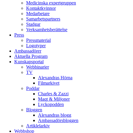
Medicinska expertgruppen
Kontaktkvinnor
Medarbetare
Samarbetspartners
Stadgar
Verksamhetsberättelse
Press
Pressmaterial
Logotyper
Ambassadörer
Aktuella Program
Kunskapsportal
Webbinarier
TV
Alexandras Hörna
Filmarkivet
Poddar
Charles & Zazzi
Maqt & Miljoner
Lyckopodden
Bloggen
Alexandras blogg
Ambassadörsbloggen
Artiklelarkiv
Webbshop