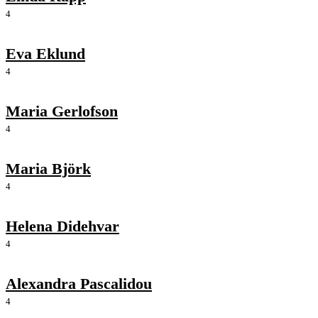
4
Eva Eklund
4
Maria Gerlofson
4
Maria Björk
4
Helena Didehvar
4
Alexandra Pascalidou
4