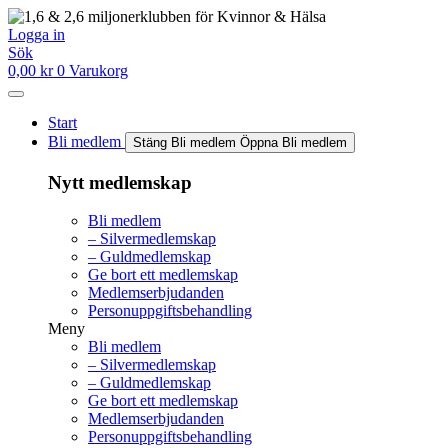
Hoppa
till
Logga in
innehåll
Sök
0,00
kr
0
Varukorg
Start
Bli medlem
Stäng Bli medlem
Öppna Bli medlem
Nytt medlemskap
Bli medlem
– Silvermedlemskap
– Guldmedlemskap
Ge bort ett medlemskap
Medlemserbjudanden
Personuppgiftsbehandling
Meny
Bli medlem
– Silvermedlemskap
– Guldmedlemskap
Ge bort ett medlemskap
Medlemserbjudanden
Personuppgiftsbehandling