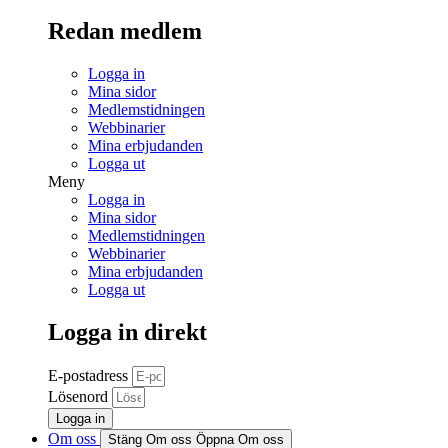
Redan medlem
Logga in
Mina sidor
Medlemstidningen
Webbinarier
Mina erbjudanden
Logga ut
Meny
Logga in
Mina sidor
Medlemstidningen
Webbinarier
Mina erbjudanden
Logga ut
Logga in direkt
E-postadress
Lösenord
Logga in
Om oss
Stäng Om oss
Öppna Om oss