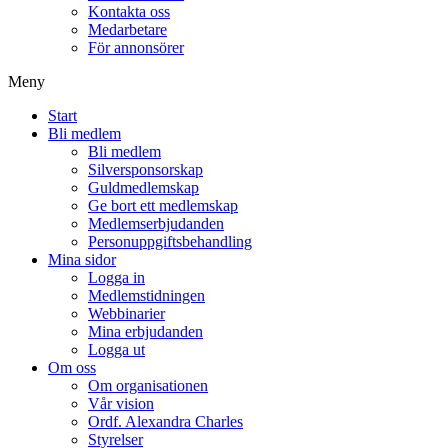
Kontakta oss
Medarbetare
För annonsörer
Meny
Start
Bli medlem
Bli medlem
Silversponsorskap
Guldmedlemskap
Ge bort ett medlemskap
Medlemserbjudanden
Personuppgiftsbehandling
Mina sidor
Logga in
Medlemstidningen
Webbinarier
Mina erbjudanden
Logga ut
Om oss
Om organisationen
Vår vision
Ordf. Alexandra Charles
Styrelser