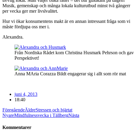
trevlig lokal. Man väljer olika rätter – det blir guldkant på dagen!
Musik, gemenskap och många lokala kulturutbud minst två gångerr
per vecka ger mer livslvalitet.
Hur vi ökar konsumentens makt är en annan intressant fråga som vi
måste fördjupa oss mer i.
Alexandra.
Från Nordiska Rådet kom Christina Husmark Pehrson och gav 
Perspektivet!
Anna MAria Corazza Bildt engagerar sig i allt som rör mat
juni 4, 2013
18:40
Föregående
Äldre
Stressen och hjärtat
Nyare
Mindfulnessvecka i Tällberg
Nästa
Kommentarer