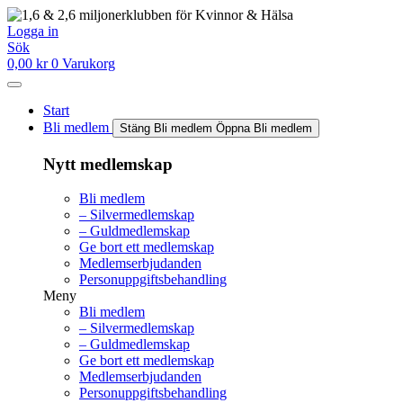
Hoppa
till
Logga in
innehåll
Sök
0,00
kr
0
Varukorg
Start
Bli medlem
Stäng Bli medlem
Öppna Bli medlem
Nytt medlemskap
Bli medlem
– Silvermedlemskap
– Guldmedlemskap
Ge bort ett medlemskap
Medlemserbjudanden
Personuppgiftsbehandling
Meny
Bli medlem
– Silvermedlemskap
– Guldmedlemskap
Ge bort ett medlemskap
Medlemserbjudanden
Personuppgiftsbehandling