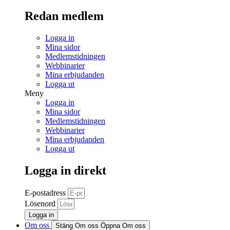
Redan medlem
Logga in
Mina sidor
Medlemstidningen
Webbinarier
Mina erbjudanden
Logga ut
Meny
Logga in
Mina sidor
Medlemstidningen
Webbinarier
Mina erbjudanden
Logga ut
Logga in direkt
E-postadress
Lösenord
Logga in
Om oss
Stäng Om oss
Öppna Om oss