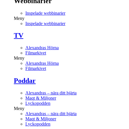
Webbinarier
Inspelade webbinarier
Meny
Inspelade webbinarier
TV
Alexandras Hörna
Filmarkivet
Meny
Alexandras Hörna
Filmarkivet
Poddar
Alexandras – nära ditt hjärta
Maqt & Miljoner
Lyckopodden
Meny
Alexandras – nära ditt hjärta
Maqt & Miljoner
Lyckopodden