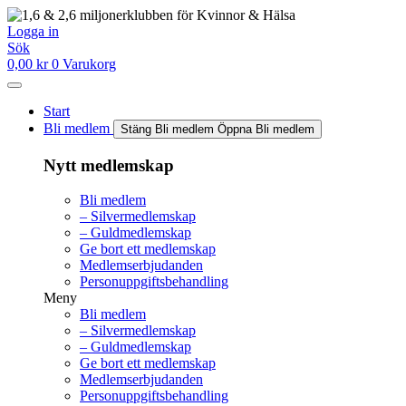
Hoppa
till
Logga in
innehåll
Sök
0,00
kr
0
Varukorg
Start
Bli medlem
Stäng Bli medlem
Öppna Bli medlem
Nytt medlemskap
Bli medlem
– Silvermedlemskap
– Guldmedlemskap
Ge bort ett medlemskap
Medlemserbjudanden
Personuppgiftsbehandling
Meny
Bli medlem
– Silvermedlemskap
– Guldmedlemskap
Ge bort ett medlemskap
Medlemserbjudanden
Personuppgiftsbehandling