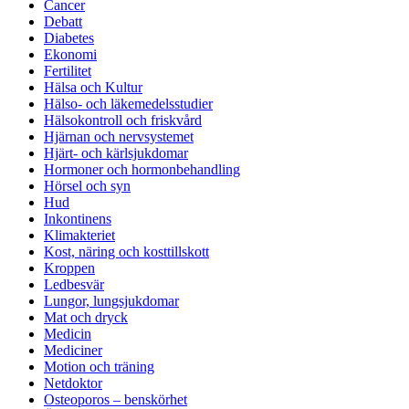
Cancer
Debatt
Diabetes
Ekonomi
Fertilitet
Hälsa och Kultur
Hälso- och läkemedelsstudier
Hälsokontroll och friskvård
Hjärnan och nervsystemet
Hjärt- och kärlsjukdomar
Hormoner och hormonbehandling
Hörsel och syn
Hud
Inkontinens
Klimakteriet
Kost, näring och kosttillskott
Kroppen
Ledbesvär
Lungor, lungsjukdomar
Mat och dryck
Medicin
Mediciner
Motion och träning
Netdoktor
Osteoporos – benskörhet