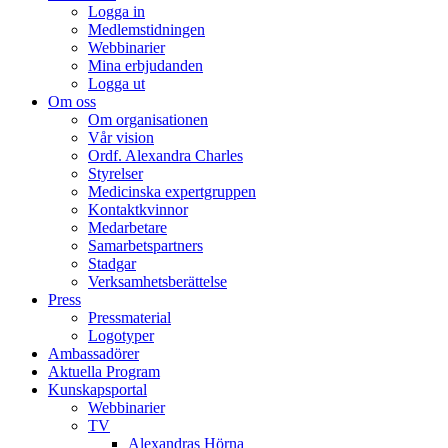
Logga in
Medlemstidningen
Webbinarier
Mina erbjudanden
Logga ut
Om oss
Om organisationen
Vår vision
Ordf. Alexandra Charles
Styrelser
Medicinska expertgruppen
Kontaktkvinnor
Medarbetare
Samarbetspartners
Stadgar
Verksamhetsberättelse
Press
Pressmaterial
Logotyper
Ambassadörer
Aktuella Program
Kunskapsportal
Webbinarier
TV
Alexandras Hörna