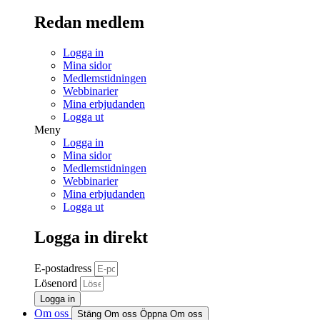
Redan medlem
Logga in
Mina sidor
Medlemstidningen
Webbinarier
Mina erbjudanden
Logga ut
Meny
Logga in
Mina sidor
Medlemstidningen
Webbinarier
Mina erbjudanden
Logga ut
Logga in direkt
E-postadress
Lösenord
Logga in
Om oss
Stäng Om oss
Öppna Om oss