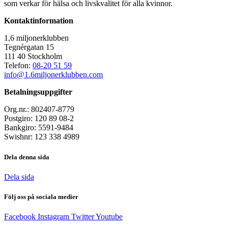
som verkar för hälsa och livskvalitet för alla kvinnor.
Kontaktinformation
1,6 miljonerklubben
Tegnérgatan 15
111 40 Stockholm
Telefon:
08-20 51 59
info@1.6miljonerklubben.com
Betalningsuppgifter
Org.nr.: 802407-8779
Postgiro: 120 89 08-2
Bankgiro: 5591-9484
Swishnr: 123 338 4989
Dela denna sida
Dela sida
Följ oss på sociala medier
Facebook
Instagram
Twitter
Youtube