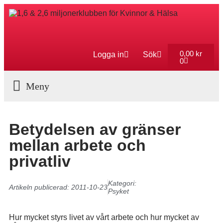
0,00
kr
Logga in
Sök
0
Aktuella Program
Betydelsen av gränser
mellan arbete och
privatliv
Kategori:
Artikeln publicerad:
2011-10-23
Psyket
Hur mycket styrs livet av vårt arbete och hur mycket av