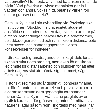
vårt privatliv? Hur nöjda är vi med balansen mellan de
båda? Vad påverkar att vissa människor går in i
väggen och andra lyckas hitta balans? Vilken roll
spelar gränser i det hela?
Camilla Kylin har i sin avhandling vid Psykologiska
institutionen, Stockholms universitet, studerat
anställda som under cirka en dag i veckan arbetar på
distans. Avhandlingen belyser flexibla arbetsformer,
utsuddade gränser i tid och rum, liksom distansarbete
ur ett stress- och hanteringsperspektiv och
konsekvenser för individer.
– Struktur och gränsdragande blir viktigt, dels för att
skapa struktur och ordning, men även för att skapa
legitimitet för distansarbetet, och slutligen för att efter
arbetsdagens slut återhämta sig i hemmet, säger
Camilla Kylin.
Historiskt sett med utgångspunkt i bondesamhället,
har förhållandet mellan arbete och privatliv och rollen
av gränser mellan dem genomgått förändringar,
menar Camilla Kylin. – Från att ha präglats av en
cyklisk karaktär, där gränser utgjordes framförallt av
naturens lagar såsom regn, skördetid med mera, har