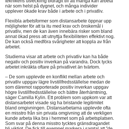
teknikens utveckling bidragit till att många kan arbeta
när som helst på dygnet, och många individer
upplever ökade krav både i arbete och i privatliv.
Flexibla arbetsformer som distansarbete öppnar upp
möjligheter för att ta itu med krav och önskemål i
privatliv, men de kan även innebära risker som bland
annat ökad press att utnyttja flexibiliteten effektivt nog.
De kan också medföra svårigheter att koppla av från
arbetet.
Studierna visar att arbete och privatliv kan ha både
negativ och positiv inverkan på varandra. Dock tycks
arbetet inkräkta oftare på privatlivet än tvärtom.
– De som upplevde en konflikt mellan arbete och
privatliv uppgav lägre livstillfredsställelse medan de
som däremot rapporterade positiv inverkan uppgav
högre livstillfredsställelse och bättre återhämtning,
säger Camilla Kylin. Ett problem som uppkom var att
distansarbetet visade sig ha bristande legitimitet
bland omgivningen. Distansarbetarna upplevde ofta
en misstro från sin privata omgivning att de verkligen
kunde arbeta lika bra i hemmet som på arbetsplatsen.
Som svar på denna misstro tycktes gränsdragandet
bli viktigt. De fick till exempel markera i samtal att ”de