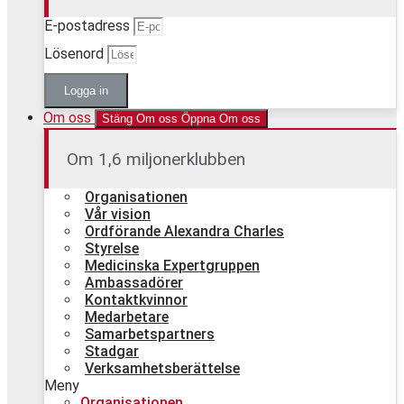
E-postadress
Lösenord
Logga in
Om oss
Stäng Om oss
Öppna Om oss
Om 1,6 miljonerklubben
Organisationen
Vår vision
Ordförande Alexandra Charles
Styrelse
Medicinska Expertgruppen
Ambassadörer
Kontaktkvinnor
Medarbetare
Samarbetspartners
Stadgar
Verksamhetsberättelse
Meny
Organisationen