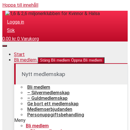
Hoppa till innehåll
Logga in
Sök
0,00
kr
0
Varukorg
Start
Bli medlem
Stäng Bli medlem
Öppna Bli medlem
Nytt medlemskap
Bli medlem
– Silvermedlemskap
– Guldmedlemskap
Ge bort ett medlemskap
Medlemserbjudanden
Personuppgiftsbehandling
Meny
Bli medlem