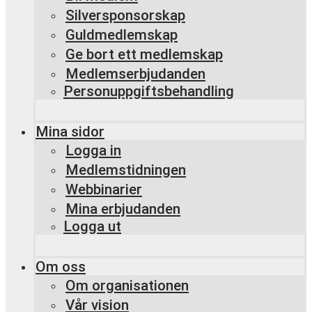
Silversponsorskap
Guldmedlemskap
Ge bort ett medlemskap
Medlemserbjudanden
Personuppgiftsbehandling
Mina sidor
Logga in
Medlemstidningen
Webbinarier
Mina erbjudanden
Logga ut
Om oss
Om organisationen
Vår vision