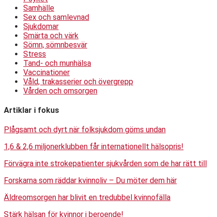
Samhälle
Sex och samlevnad
Sjukdomar
Smärta och värk
Sömn, sömnbesvär
Stress
Tand- och munhälsa
Vaccinationer
Våld, trakasserier och övergrepp
Vården och omsorgen
Artiklar i fokus
Plågsamt och dyrt när folksjukdom göms undan
1,6 & 2,6 miljonerklubben får internationellt hälsopris!
Förvägra inte strokepatienter sjukvården som de har rätt till
Forskarna som räddar kvinnoliv – Du möter dem här
Äldreomsorgen har blivit en tredubbel kvinnofälla
Stärk hälsan för kvinnor i beroende!