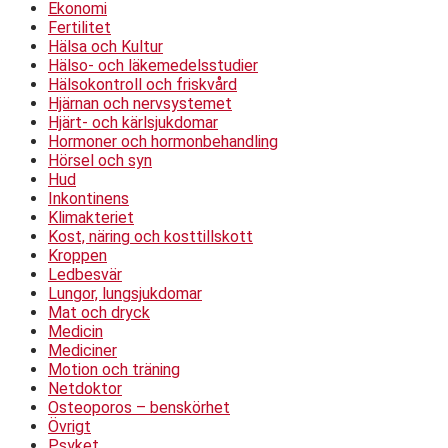
Ekonomi
Fertilitet
Hälsa och Kultur
Hälso- och läkemedelsstudier
Hälsokontroll och friskvård
Hjärnan och nervsystemet
Hjärt- och kärlsjukdomar
Hormoner och hormonbehandling
Hörsel och syn
Hud
Inkontinens
Klimakteriet
Kost, näring och kosttillskott
Kroppen
Ledbesvär
Lungor, lungsjukdomar
Mat och dryck
Medicin
Mediciner
Motion och träning
Netdoktor
Osteoporos – benskörhet
Övrigt
Psyket