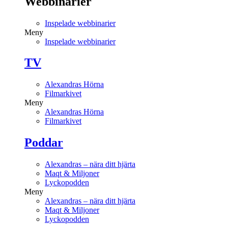
Webbinarier
Inspelade webbinarier
Meny
Inspelade webbinarier
TV
Alexandras Hörna
Filmarkivet
Meny
Alexandras Hörna
Filmarkivet
Poddar
Alexandras – nära ditt hjärta
Maqt & Miljoner
Lyckopodden
Meny
Alexandras – nära ditt hjärta
Maqt & Miljoner
Lyckopodden