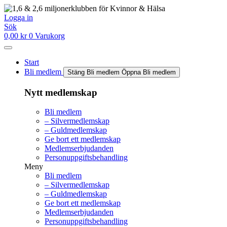
Hoppa
till
Logga in
innehåll
Sök
0,00
kr
0
Varukorg
Start
Bli medlem
Stäng Bli medlem
Öppna Bli medlem
Nytt medlemskap
Bli medlem
– Silvermedlemskap
– Guldmedlemskap
Ge bort ett medlemskap
Medlemserbjudanden
Personuppgiftsbehandling
Meny
Bli medlem
– Silvermedlemskap
– Guldmedlemskap
Ge bort ett medlemskap
Medlemserbjudanden
Personuppgiftsbehandling