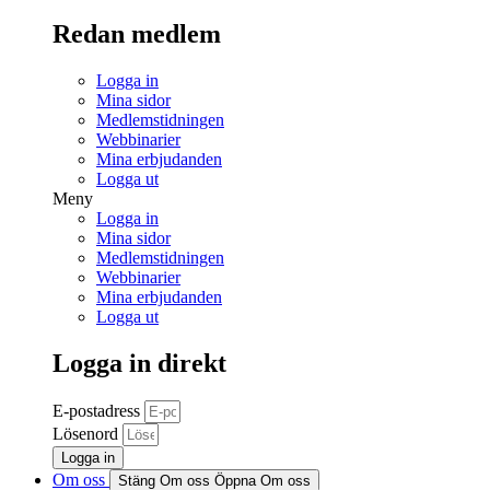
Redan medlem
Logga in
Mina sidor
Medlemstidningen
Webbinarier
Mina erbjudanden
Logga ut
Meny
Logga in
Mina sidor
Medlemstidningen
Webbinarier
Mina erbjudanden
Logga ut
Logga in direkt
E-postadress
Lösenord
Logga in
Om oss
Stäng Om oss
Öppna Om oss