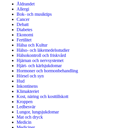
Åldrandet
Allergi
Bok- och musiktips
Cancer
Debatt
Diabetes
Ekonomi
Fertilitet
Hälsa och Kultur
Hälso- och läkemedelsstudier
Hälsokontroll och friskvård
Hjärnan och nervsystemet
Hjärt- och kärlsjukdomar
Hormoner och hormonbehandling
Hörsel och syn
Hud
Inkontinens
Klimakteriet
Kost, näring och kosttillskott
Kroppen
Ledbesvär
Lungor, lungsjukdomar
Mat och dryck
Medicin
Mediciner