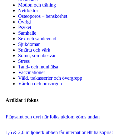
Motion och träning
Netdoktor
Osteoporos – benskörhet
Övrigt
Psyket
Samhälle
Sex och samlevnad
Sjukdomar
Smärta och värk
Sömn, sömnbesvär
Stress
Tand- och munhälsa
Vaccinationer
Våld, trakasserier och övergrepp
Vården och omsorgen
Artiklar i fokus
Plågsamt och dyrt när folksjukdom göms undan
1,6 & 2,6 miljonerklubben får internationellt hälsopris!