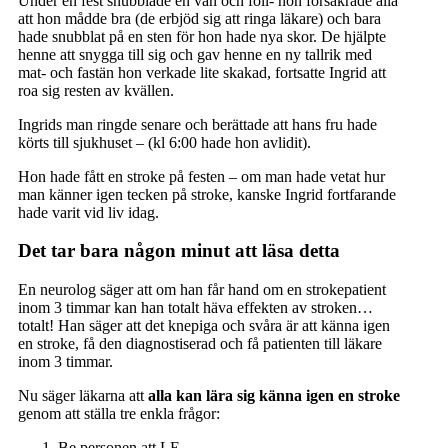
Under en fest snubblade en vän och föll- hon försäkrade alla
att hon mådde bra (de erbjöd sig att ringa läkare) och bara
hade snubblat på en sten för hon hade nya skor. De hjälpte
henne att snygga till sig och gav henne en ny tallrik med
mat- och fastän hon verkade lite skakad, fortsatte Ingrid att
roa sig resten av kvällen.
Ingrids man ringde senare och berättade att hans fru hade
körts till sjukhuset – (kl 6:00 hade hon avlidit).
Hon hade fått en stroke på festen – om man hade vetat hur
man känner igen tecken på stroke, kanske Ingrid fortfarande
hade varit vid liv idag.
Det tar bara någon minut att läsa detta
En neurolog säger att om han får hand om en strokepatient
inom 3 timmar kan han totalt häva effekten av stroken…
totalt! Han säger att det knepiga och svåra är att känna igen
en stroke, få den diagnostiserad och få patienten till läkare
inom 3 timmar.
Nu säger läkarna att
alla kan lära sig känna igen en stroke
genom att ställa tre enkla frågor:
Be personen att LE.