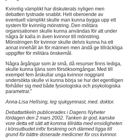
Kvinnlig värnplikt har diskuterats nyligen men
debatten tystnade snabbt. Helt oberoende av
eventuell värnplikt skulle man kunna bygga upp ett
system för kvinnlig mönstring. Den militära
organisationen skulle kunna användas för att under
några år kalla in även kvinnor till mönstring.
Mönstringen för kvinnor skulle delvis kunna ha ett
annat innehåll än för männen men ändå ge tillräckliga
uppgifter för militära önskemål.
Några årgångar som är små, då resurser finns lediga,
skulle kunna tjäna som försöksomgångar. Med till
exempel fem årskullar unga kvinnor noggrant
undersökta skulle vi kunna börja se hur det egentligen
förhåller sig med både fysiologiska och psykologiska
parametrar.”
Anna-Lisa Hellsing, leg sjukgymnast, med. doktor.
Debattartikeln publicerades i Dagens Nyheter
lördagen den 2 mars 2002. Tanken är god, kanske
vore detta ett sätt att komma tillrätta med ensidigheten
i könsutbudet inför forskning och därmed ligga till
grund för bättre doserade mediciner för oss kvinnor.