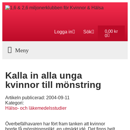
0,00
kr
Logga in
Sök
0
Aktuella Program
Kalla in alla unga
kvinnor till mönstring
Artikeln publicerad:
2004-09-11
Kategori:
Hälso- och läkemedelsstudier
Överbefälhavaren har fört fram tanken att kvinnor
borde få mönstringsplikt, en utmärkt idé. Det finns helt