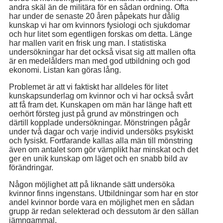
andra skäl än de militära för en sådan ordning. Ofta
har under de senaste 20 åren påpekats hur dålig
kunskap vi har om kvinnors fysiologi och sjukdomar
och hur litet som egentligen forskas om detta. Länge
har mallen varit en frisk ung man. I statistiska
undersökningar har det också visat sig att mallen ofta
är en medelålders man med god utbildning och god
ekonomi. Listan kan göras lång.
Problemet är att vi faktiskt har alldeles för litet
kunskapsunderlag om kvinnor och vi har också svårt
att få fram det. Kunskapen om män har länge haft ett
oerhört försteg just på grund av mönstringen och
därtill kopplade undersökningar. Mönstringen pågår
under två dagar och varje individ undersöks psykiskt
och fysiskt. Fortfarande kallas alla män till mönstring
även om antalet som gör värnplikt har minskat och det
ger en unik kunskap om läget och en snabb bild av
förändringar.
Någon möjlighet att på liknande sätt undersöka
kvinnor finns ingenstans. Utbildningar som har en stor
andel kvinnor borde vara en möjlighet men en sådan
grupp är redan selekterad och dessutom är den sällan
jämngammal.