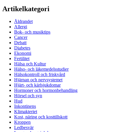
Artikelkategori
Åldrandet
Allergi
Bok- och musiktips
Cancer
Debatt
Diabetes
Ekonomi
Fertilitet
Hälsa och Kultur
Hälso- och läkemedelsstudier
Hälsokontroll och friskvård
Hjärnan och nervsystemet
Hjärt- och kärlsjukdomar
Hormoner och hormonbehandling
Hörsel och syn
Hud
Inkontinens
Klimakteriet
Kost, näring och kosttillskott
Kroppen
Ledbesvär