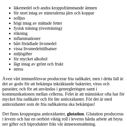
läkemedel och andra kroppsfrämmande ämnen
för stort intag av mineralerna järn och koppar
solljus
högt intag av mättade fetter
fysisk träning (överträning)
rökning
inflammationer
hårt förädlade livsmedel
vissa livsmedelstillsatser
miljögifter
för mycket alkohol
lågt intag av grönt och frukt
stress
Även vårt immunförsvar producerar fria radikaler, men i detta fall är
det av godo för att bekämpa inkräktande bakterier, virus och
parasiter, och för att användas i genregleringen samt i
kommunikationen mellan cellerna. Felet är att människor ofta har för
mycket fria radikaler och för lite antioxidanter. För det är med
antioxidanter som de fria radikalerna ska bekämpas!
Det finns kroppsegna antioxidanter,
glutation
. Glutation produceras
i levern och har en oerhört viktig roll i leverns hårda arbete att bryta
ner gifter och biprodukter från vår ämnesomsättning.