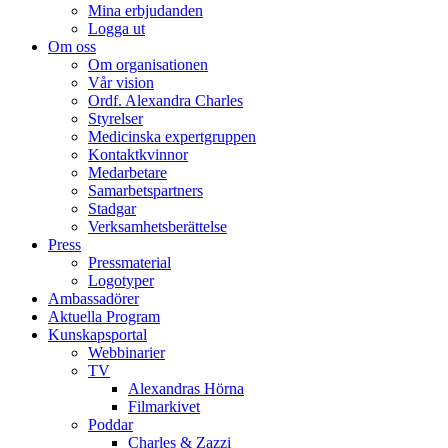
Mina erbjudanden
Logga ut
Om oss
Om organisationen
Vår vision
Ordf. Alexandra Charles
Styrelser
Medicinska expertgruppen
Kontaktkvinnor
Medarbetare
Samarbetspartners
Stadgar
Verksamhetsberättelse
Press
Pressmaterial
Logotyper
Ambassadörer
Aktuella Program
Kunskapsportal
Webbinarier
TV
Alexandras Hörna
Filmarkivet
Poddar
Charles & Zazzi