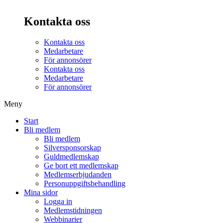
Kontakta oss
Kontakta oss
Medarbetare
För annonsörer
Kontakta oss
Medarbetare
För annonsörer
Meny
Start
Bli medlem
Bli medlem
Silversponsorskap
Guldmedlemskap
Ge bort ett medlemskap
Medlemserbjudanden
Personuppgiftsbehandling
Mina sidor
Logga in
Medlemstidningen
Webbinarier