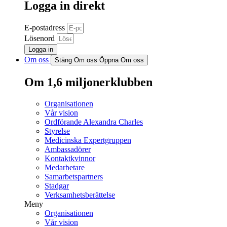
Logga in direkt
E-postadress
Lösenord
Logga in
Om oss
Stäng Om oss
Öppna Om oss
Om 1,6 miljonerklubben
Organisationen
Vår vision
Ordförande Alexandra Charles
Styrelse
Medicinska Expertgruppen
Ambassadörer
Kontaktkvinnor
Medarbetare
Samarbetspartners
Stadgar
Verksamhetsberättelse
Meny
Organisationen
Vår vision