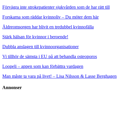
Förvägra inte strokepatienter sjukvården som de har rätt till
Forskarna som räddar kvinnoliv – Du möter dem här
Äldreomsorgen har blivit en tredubbel kvinnofälla
Stärk hälsan för kvinnor i beroende!
Dubbla anslagen till kvinnoorganisationer
Vi tillhör de sämsta i EU på att behandla osteoporos
Loopeli – appen som kan förbättra vardagen
Man måste ta vara på livet! – Lisa Nilsson & Lasse Berghagen
Annonser