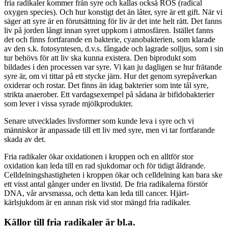
fria radikaler kommer från syre och kallas också ROS (radical
oxygen species). Och hur konstigt det än låter, syre är ett gift. När vi
säger att syre är en förutsättning för liv är det inte helt rätt. Det fanns
liv på jorden långt innan syret uppkom i atmosfären. Istället fanns
det och finns fortfarande en bakterie, cyanobakterien, som klarade
av den s.k. fotosyntesen, d.v.s. fångade och lagrade solljus, som i sin
tur behövs för att liv ska kunna existera. Den biprodukt som
bildades i den processen var syre. Vi kan ju dagligen se hur frätande
syre är, om vi tittar på ett stycke järn. Hur det genom syrepåverkan
oxiderar och rostar. Det finns än idag bakterier som inte tål syre,
strikta anaerober. Ett vardagsexempel på sådana är bifidobakterier
som lever i vissa syrade mjölkprodukter.
Senare utvecklades livsformer som kunde leva i syre och vi
människor är anpassade till ett liv med syre, men vi tar fortfarande
skada av det.
Fria radikaler ökar oxidationen i kroppen och en alltför stor
oxidation kan leda till en rad sjukdomar och för tidigt åldrande.
Celldelningshastigheten i kroppen ökar och celldelning kan bara ske
ett visst antal gånger under en livstid. De fria radikalerna förstör
DNA, vår arvsmassa, och detta kan leda till cancer. Hjärt-
kärlsjukdom är en annan risk vid stor mängd fria radikaler.
Källor till fria radikaler är bl.a.