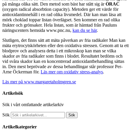
på många olika sätt. Den metod som bäst har stått sig är
ORAC
(oxygen radical absorbtion capacity). Metoden ger ett värde för
antioxidantinnehåll i en rad olika livsmedel. Där kan man läsa att
mörk choklad toppar listan överlägset. Sen kommer en rad olika
frukter och grönsaker. Hela listan, som är hämtad från Pauluns
näringscenters hemsida www.pnc.nu,
kan du se här
.
Slutligen, det finns sätt att mäta påverkan av fria radikaler Man kan
mäta erytrocytskörheten eller den oxidativa stressen. Genom att ta ett
blodprov och analysera detta i ett mikroskop kan man se vilka
skador av fria radikaler som finns i blodet. Resultatet bedöms och
vid svåra skador kan en koncentrerad antioxidantbehandling sättas
in. Den mest beprövade av dessa behandlingar står professor Per-
Arne Öckerman för.
Läs mer om oxidativ stress-analys
.
Läs mer på www.margaretaholmgren.se
Artikelsök
Sök i vårt omfattande artikelarkiv
Sök
Sök
Artikelkategorier