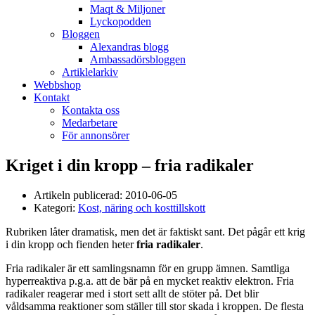
Maqt & Miljoner
Lyckopodden
Bloggen
Alexandras blogg
Ambassadörsbloggen
Artiklelarkiv
Webbshop
Kontakt
Kontakta oss
Medarbetare
För annonsörer
Kriget i din kropp – fria radikaler
Artikeln publicerad:
2010-06-05
Kategori:
Kost, näring och kosttillskott
Rubriken låter dramatisk, men det är faktiskt sant. Det pågår ett krig
i din kropp och fienden heter
fria radikaler
.
Fria radikaler är ett samlingsnamn för en grupp ämnen. Samtliga
hyperreaktiva p.g.a. att de bär på en mycket reaktiv elektron. Fria
radikaler reagerar med i stort sett allt de stöter på. Det blir
våldsamma reaktioner som ställer till stor skada i kroppen. De flesta