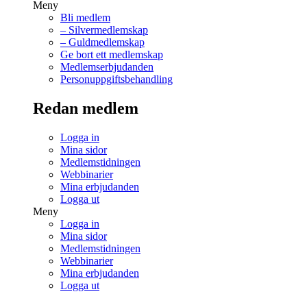
Meny
Bli medlem
– Silvermedlemskap
– Guldmedlemskap
Ge bort ett medlemskap
Medlemserbjudanden
Personuppgiftsbehandling
Redan medlem
Logga in
Mina sidor
Medlemstidningen
Webbinarier
Mina erbjudanden
Logga ut
Meny
Logga in
Mina sidor
Medlemstidningen
Webbinarier
Mina erbjudanden
Logga ut