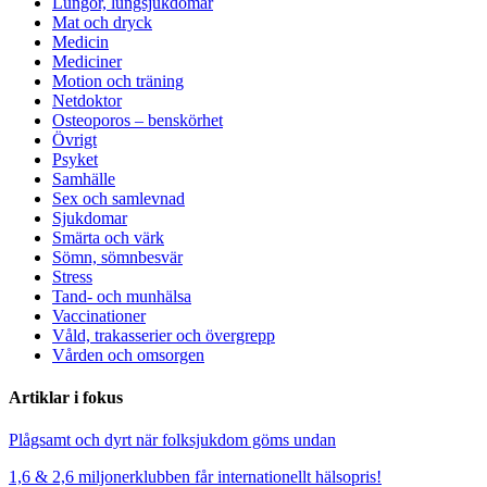
Lungor, lungsjukdomar
Mat och dryck
Medicin
Mediciner
Motion och träning
Netdoktor
Osteoporos – benskörhet
Övrigt
Psyket
Samhälle
Sex och samlevnad
Sjukdomar
Smärta och värk
Sömn, sömnbesvär
Stress
Tand- och munhälsa
Vaccinationer
Våld, trakasserier och övergrepp
Vården och omsorgen
Artiklar i fokus
Plågsamt och dyrt när folksjukdom göms undan
1,6 & 2,6 miljonerklubben får internationellt hälsopris!