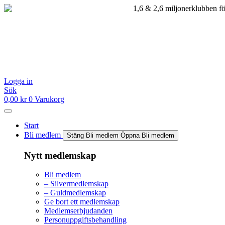
Hoppa
till
innehåll
Logga in
Sök
0,00
kr
0
Varukorg
Start
Bli medlem
Stäng Bli medlem
Öppna Bli medlem
Nytt medlemskap
Bli medlem
– Silvermedlemskap
– Guldmedlemskap
Ge bort ett medlemskap
Medlemserbjudanden
Personuppgiftsbehandling