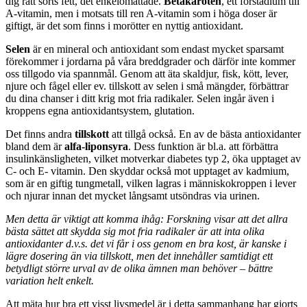
dig rätt sorts fett, det enkelomättade.
Betakaroten
, ett förstadium till
A-vitamin, men i motsats till ren A-vitamin som i höga doser är
giftigt, är det som finns i morötter en nyttig antioxidant.
Selen
är en mineral och antioxidant som endast mycket sparsamt
förekommer i jordarna på våra breddgrader och därför inte kommer
oss tillgodo via spannmål. Genom att äta skaldjur, fisk, kött, lever,
njure och fågel eller ev. tillskott av selen i små mängder, förbättrar
du dina chanser i ditt krig mot fria radikaler. Selen ingår även i
kroppens egna antioxidantsystem, glutation.
Det finns andra
tillskott
att tillgå också. En av de bästa antioxidanter
bland dem är
alfa-liponsyra
. Dess funktion är bl.a. att förbättra
insulinkänsligheten, vilket motverkar diabetes typ 2, öka upptaget av
C- och E- vitamin. Den skyddar också mot upptaget av kadmium,
som är en giftig tungmetall, vilken lagras i människokroppen i lever
och njurar innan det mycket långsamt utsöndras via urinen.
Men detta är viktigt att komma ihåg: Forskning visar att det allra
bästa sättet att skydda sig mot fria radikaler är att inta olika
antioxidanter d.v.s. det vi får i oss genom en bra kost, är kanske i
lägre dosering än via tillskott, men det innehåller samtidigt ett
betydligt större urval av de olika ämnen man behöver – bättre
variation helt enkelt.
Att mäta hur bra ett visst livsmedel är i detta sammanhang har gjorts