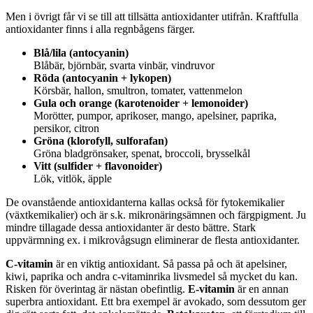
Men i övrigt får vi se till att tillsätta antioxidanter utifrån. Kraftfulla
antioxidanter finns i alla regnbågens färger.
Blå/lila (antocyanin)
Blåbär, björnbär, svarta vinbär, vindruvor
Röda (antocyanin + lykopen)
Körsbär, hallon, smultron, tomater, vattenmelon
Gula och orange (karotenoider + lemonoider)
Morötter, pumpor, aprikoser, mango, apelsiner, paprika,
persikor, citron
Gröna (klorofyll, sulforafan)
Gröna bladgrönsaker, spenat, broccoli, brysselkål
Vitt (sulfider + flavonoider)
Lök, vitlök, äpple
De ovanstående antioxidanterna kallas också för fytokemikalier
(växtkemikalier) och är s.k. mikronäringsämnen och färgpigment. Ju
mindre tillagade dessa antioxidanter är desto bättre. Stark
uppvärmning ex. i mikrovågsugn eliminerar de flesta antioxidanter.
C-vitamin
är en viktig antioxidant. Så passa på och ät apelsiner,
kiwi, paprika och andra c-vitaminrika livsmedel så mycket du kan.
Risken för överintag är nästan obefintlig.
E-vitamin
är en annan
superbra antioxidant. Ett bra exempel är avokado, som dessutom ger