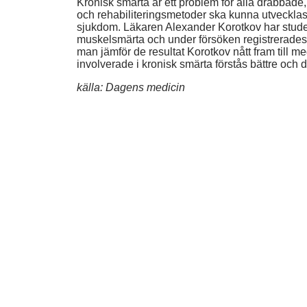
Kronisk smärta är ett problem för alla drabbade,
och rehabiliteringsmetoder ska kunna utvecklas
sjukdom. Läkaren Alexander Korotkov har studera
muskelsmärta och under försöken registrerades en
man jämför de resultat Korotkov nått fram till 
involverade i kronisk smärta förstås bättre och d
källa: Dagens medicin