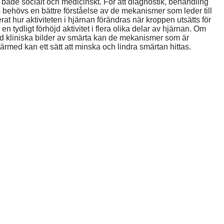
 både socialt och medicinskt. För att diagnostik, behandling
 behövs en bättre förståelse av de mekanismer som leder till
t hur aktiviteten i hjärnan förändras när kroppen utsätts för
 tydligt förhöjd aktivitet i flera olika delar av hjärnan. Om
med kliniska bilder av smärta kan de mekanismer som är
ärmed kan ett sätt att minska och lindra smärtan hittas.