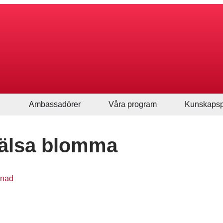
Ambassadörer
Våra program
Kunskapsp
hälsa blomma
vnad