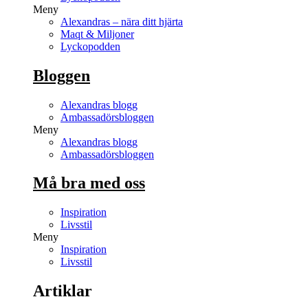
Meny
Alexandras – nära ditt hjärta
Maqt & Miljoner
Lyckopodden
Bloggen
Alexandras blogg
Ambassadörsbloggen
Meny
Alexandras blogg
Ambassadörsbloggen
Må bra med oss
Inspiration
Livsstil
Meny
Inspiration
Livsstil
Artiklar