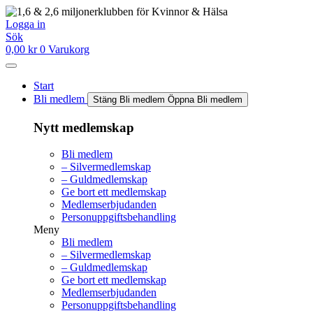
Hoppa
till
Logga in
innehåll
Sök
0,00
kr
0
Varukorg
Start
Bli medlem
Stäng Bli medlem
Öppna Bli medlem
Nytt medlemskap
Bli medlem
– Silvermedlemskap
– Guldmedlemskap
Ge bort ett medlemskap
Medlemserbjudanden
Personuppgiftsbehandling
Meny
Bli medlem
– Silvermedlemskap
– Guldmedlemskap
Ge bort ett medlemskap
Medlemserbjudanden
Personuppgiftsbehandling