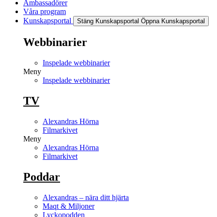
Ambassadörer
Våra program
Kunskapsportal
Stäng Kunskapsportal
Öppna Kunskapsportal
Webbinarier
Inspelade webbinarier
Meny
Inspelade webbinarier
TV
Alexandras Hörna
Filmarkivet
Meny
Alexandras Hörna
Filmarkivet
Poddar
Alexandras – nära ditt hjärta
Maqt & Miljoner
Lyckopodden