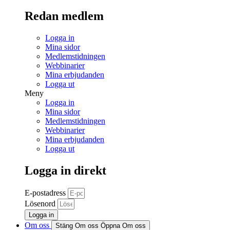
Redan medlem
Logga in
Mina sidor
Medlemstidningen
Webbinarier
Mina erbjudanden
Logga ut
Meny
Logga in
Mina sidor
Medlemstidningen
Webbinarier
Mina erbjudanden
Logga ut
Logga in direkt
E-postadress
Lösenord
Logga in
Om oss
Stäng Om oss
Öppna Om oss