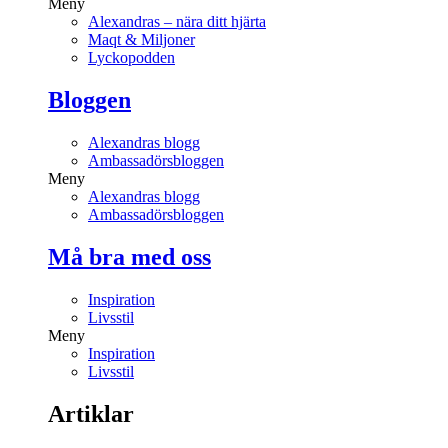
Meny
Alexandras – nära ditt hjärta
Maqt & Miljoner
Lyckopodden
Bloggen
Alexandras blogg
Ambassadörsbloggen
Meny
Alexandras blogg
Ambassadörsbloggen
Må bra med oss
Inspiration
Livsstil
Meny
Inspiration
Livsstil
Artiklar