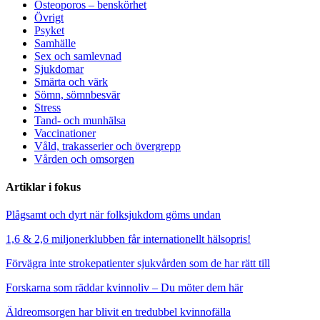
Osteoporos – benskörhet
Övrigt
Psyket
Samhälle
Sex och samlevnad
Sjukdomar
Smärta och värk
Sömn, sömnbesvär
Stress
Tand- och munhälsa
Vaccinationer
Våld, trakasserier och övergrepp
Vården och omsorgen
Artiklar i fokus
Plågsamt och dyrt när folksjukdom göms undan
1,6 & 2,6 miljonerklubben får internationellt hälsopris!
Förvägra inte strokepatienter sjukvården som de har rätt till
Forskarna som räddar kvinnoliv – Du möter dem här
Äldreomsorgen har blivit en tredubbel kvinnofälla