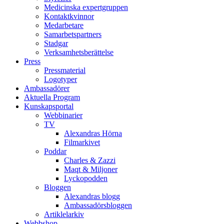
Medicinska expertgruppen
Kontaktkvinnor
Medarbetare
Samarbetspartners
Stadgar
Verksamhetsberättelse
Press
Pressmaterial
Logotyper
Ambassadörer
Aktuella Program
Kunskapsportal
Webbinarier
TV
Alexandras Hörna
Filmarkivet
Poddar
Charles & Zazzi
Maqt & Miljoner
Lyckopodden
Bloggen
Alexandras blogg
Ambassadörsbloggen
Artiklelarkiv
Webbshop