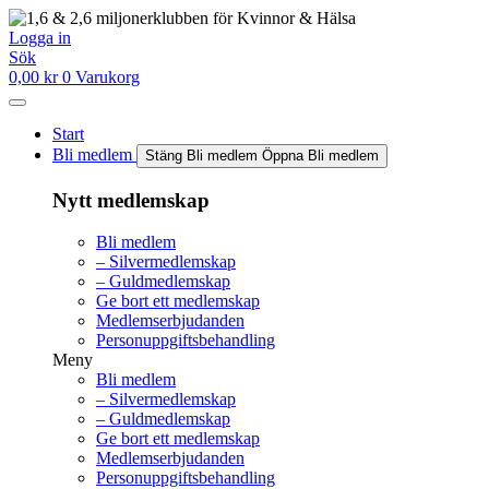
Hoppa
till
Logga in
innehåll
Sök
0,00
kr
0
Varukorg
Start
Bli medlem
Stäng Bli medlem
Öppna Bli medlem
Nytt medlemskap
Bli medlem
– Silvermedlemskap
– Guldmedlemskap
Ge bort ett medlemskap
Medlemserbjudanden
Personuppgiftsbehandling
Meny
Bli medlem
– Silvermedlemskap
– Guldmedlemskap
Ge bort ett medlemskap
Medlemserbjudanden
Personuppgiftsbehandling