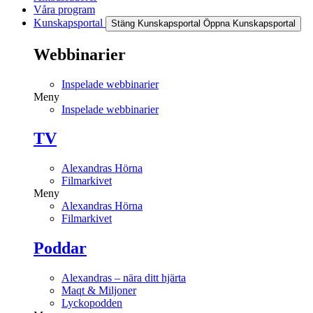
Våra program
Kunskapsportal
Stäng Kunskapsportal
Öppna Kunskapsportal
Webbinarier
Inspelade webbinarier
Meny
Inspelade webbinarier
TV
Alexandras Hörna
Filmarkivet
Meny
Alexandras Hörna
Filmarkivet
Poddar
Alexandras – nära ditt hjärta
Maqt & Miljoner
Lyckopodden