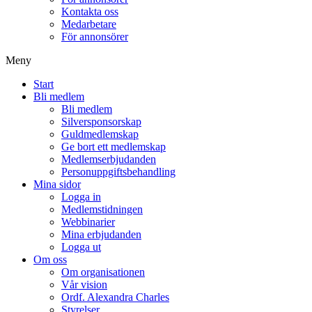
Kontakta oss
Medarbetare
För annonsörer
Meny
Start
Bli medlem
Bli medlem
Silversponsorskap
Guldmedlemskap
Ge bort ett medlemskap
Medlemserbjudanden
Personuppgiftsbehandling
Mina sidor
Logga in
Medlemstidningen
Webbinarier
Mina erbjudanden
Logga ut
Om oss
Om organisationen
Vår vision
Ordf. Alexandra Charles
Styrelser