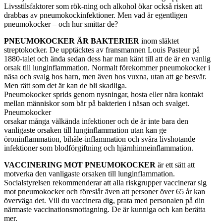
Livsstilsfaktorer som rök-ning och alkohol ökar också risken att
drabbas av pneumokockinfektioner. Men vad är egentligen
pneumokocker – och hur smittar de?
PNEUMOKOCKER ÄR BAKTERIER
inom släktet
streptokocker. De upptäcktes av fransmannen Louis Pasteur på
1880-talet och ända sedan dess har man känt till att de är en vanlig
orsak till lunginflammation. Normalt förekommer pneumokocker i
näsa och svalg hos barn, men även hos vuxna, utan att ge besvär.
Men rätt som det är kan de bli skadliga.
Pneumokocker sprids genom nysningar, hosta eller nära kontakt
mellan människor som bär på bakterien i näsan och svalget.
Pneumokocker
orsakar många välkända infektioner och de är inte bara den
vanligaste orsaken till lunginflammation utan kan ge
öroninflammation, bihåle-inflammation och svåra livshotande
infektioner som blodförgiftning och hjärnhinneinflammation.
VACCINERING MOT PNEUMOKOCKER
är ett sätt att
motverka den vanligaste orsaken till lunginflammation.
Socialstyrelsen rekommenderar att alla riskgrupper vaccinerar sig
mot pneumokocker och föreslår även att personer över 65 år kan
överväga det. Vill du vaccinera dig, prata med personalen på din
närmaste vaccinationsmottagning. De är kunniga och kan berätta
mer.