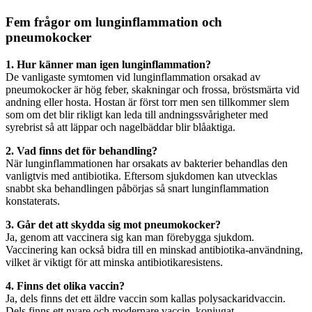
Fem frågor om lunginflammation och
pneumokocker
1. Hur känner man igen lunginflammation?
De vanligaste symtomen vid lunginflammation orsakad av
pneumokocker är hög feber, skakningar och frossa, bröstsmärta vid
andning eller hosta. Hostan är först torr men sen tillkommer slem
som om det blir rikligt kan leda till andningssvårigheter med
syrebrist så att läppar och nagelbäddar blir blåaktiga.
2. Vad finns det för behandling?
När lunginflammationen har orsakats av bakterier behandlas den
vanligtvis med antibiotika. Eftersom sjukdomen kan utvecklas
snabbt ska behandlingen påbörjas så snart lunginflammation
konstaterats.
3. Går det att skydda sig mot pneumokocker?
Ja, genom att vaccinera sig kan man förebygga sjukdom.
Vaccinering kan också bidra till en minskad antibiotika-användning,
vilket är viktigt för att minska antibiotikaresistens.
4. Finns det olika vaccin?
Ja, dels finns det ett äldre vaccin som kallas polysackaridvaccin.
Dels finns ett nyare och modernare vaccin, konjugat-