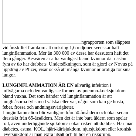
ngrapporten som släpptes
vid årsskiftet framkom att omkring 1,6 miljoner svenskar haft
lunginflammation. Mer än 300 000 av dessa har dessutom haft det
flera gånger. Besvären är allra vanligast bland kvinnor där nästan
fyra av tio har drabbats. Undersökningen, som är gjord av Novus på
uppdrag av Pfizer, visar också att många kvinnor är oroliga för sina
lungor.
LUNGINFLAMMATION ÄR EN
allvarlig infektion i
luftvägarna och den vanligaste formen av pneumo-kocksjukdom
bland vuxna. Det som händer vid lunginflammation är att
lungblåsorna fylls med vätska eller var, något som kan ge hosta,
feber, frossa och andningssvårigheter.
Lunginflammation blir vanligare från 50-årsåldern och ökar sedan
drastiskt från 65-årsåldern. Men det är inte bara åldern som spelar
roll, även underliggande sjukdomar ökar risken att drabbas. Har man
diabetes, astma, KOL, hjärt-kärlsjukdom, njursjukdom eller kronisk
leversjukdom är man extra utsatt och tillhör en riskgrupp.