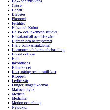
Bok- och musiktips
Cancer
Debatt
Diabetes
Ekonomi
Fertilitet
Hälsa och Kultur
Hälso- och läkemedelsstudier
Hälsokontroll och friskvård
Hjärnan och nervsystemet
Hjärt- och kärlsjukdomar
Hormoner och hormonbehandling
Hörsel och syn
Hud
Inkontinens
Klimakteriet
Kost, näring och kosttillskott
Kroppen
Ledbesvär
Lungor, lungsjukdomar
Mat och dryck
Medicin
Mediciner
Motion och träning
Netdoktor