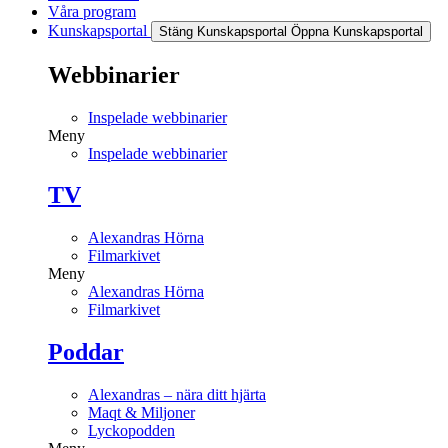
Våra program
Kunskapsportal
Stäng Kunskapsportal
Öppna Kunskapsportal
Webbinarier
Inspelade webbinarier
Meny
Inspelade webbinarier
TV
Alexandras Hörna
Filmarkivet
Meny
Alexandras Hörna
Filmarkivet
Poddar
Alexandras – nära ditt hjärta
Maqt & Miljoner
Lyckopodden