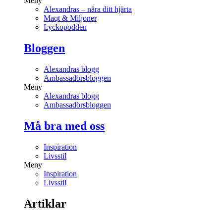
Meny
Alexandras – nära ditt hjärta
Maqt & Miljoner
Lyckopodden
Bloggen
Alexandras blogg
Ambassadörsbloggen
Meny
Alexandras blogg
Ambassadörsbloggen
Må bra med oss
Inspiration
Livsstil
Meny
Inspiration
Livsstil
Artiklar