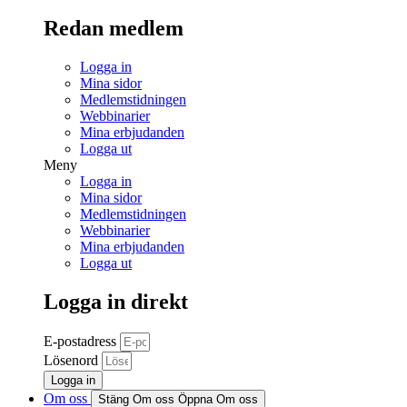
Redan medlem
Logga in
Mina sidor
Medlemstidningen
Webbinarier
Mina erbjudanden
Logga ut
Meny
Logga in
Mina sidor
Medlemstidningen
Webbinarier
Mina erbjudanden
Logga ut
Logga in direkt
E-postadress
Lösenord
Logga in
Om oss
Stäng Om oss
Öppna Om oss