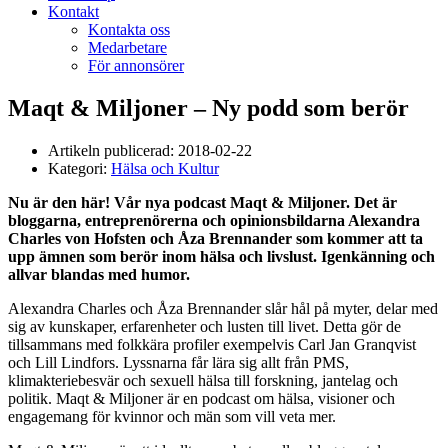
Kontakt
Kontakta oss
Medarbetare
För annonsörer
Maqt & Miljoner – Ny podd som berör
Artikeln publicerad:
2018-02-22
Kategori:
Hälsa och Kultur
Nu är den här! Vår nya podcast Maqt & Miljoner. Det är
bloggarna, entreprenörerna och opinionsbildarna Alexandra
Charles von Hofsten och Åza Brennander som kommer att ta
upp ämnen som berör inom hälsa och livslust. Igenkänning och
allvar blandas med humor.
Alexandra Charles och Åza Brennander slår hål på myter, delar med
sig av kunskaper, erfarenheter och lusten till livet. Detta gör de
tillsammans med folkkära profiler exempelvis Carl Jan Granqvist
och Lill Lindfors. Lyssnarna får lära sig allt från PMS,
klimakteriebesvär och sexuell hälsa till forskning, jantelag och
politik. Maqt & Miljoner är en podcast om hälsa, visioner och
engagemang för kvinnor och män som vill veta mer.