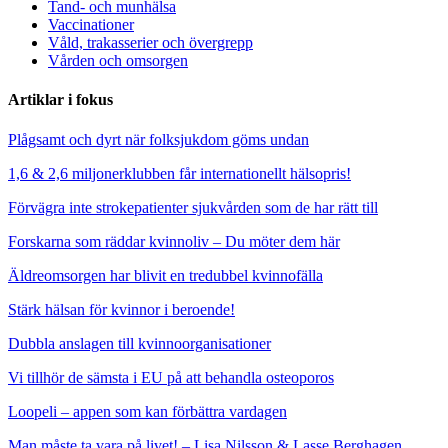
Tand- och munhälsa
Vaccinationer
Våld, trakasserier och övergrepp
Vården och omsorgen
Artiklar i fokus
Plågsamt och dyrt när folksjukdom göms undan
1,6 & 2,6 miljonerklubben får internationellt hälsopris!
Förvägra inte strokepatienter sjukvården som de har rätt till
Forskarna som räddar kvinnoliv – Du möter dem här
Äldreomsorgen har blivit en tredubbel kvinnofälla
Stärk hälsan för kvinnor i beroende!
Dubbla anslagen till kvinnoorganisationer
Vi tillhör de sämsta i EU på att behandla osteoporos
Loopeli – appen som kan förbättra vardagen
Man måste ta vara på livet! – Lisa Nilsson & Lasse Berghagen