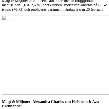
Maqt & Miljoner är ett ideellt samarbete mellan bloggportalen
maqt.se och 1,6 & 2,6 miljonerklubben. Podcasten lanseras på
I Like
Radio
(MTG) och publiceras varannan måndag fr o m 26 februari.
Maqt & Miljoner: Alexandra Charles von Hofsten och Åza
Brennander