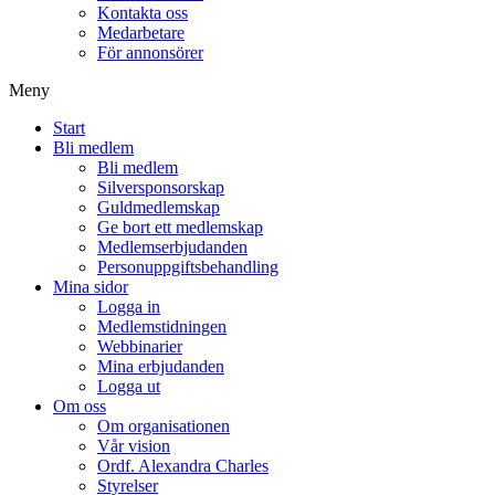
Kontakta oss
Medarbetare
För annonsörer
Meny
Start
Bli medlem
Bli medlem
Silversponsorskap
Guldmedlemskap
Ge bort ett medlemskap
Medlemserbjudanden
Personuppgiftsbehandling
Mina sidor
Logga in
Medlemstidningen
Webbinarier
Mina erbjudanden
Logga ut
Om oss
Om organisationen
Vår vision
Ordf. Alexandra Charles
Styrelser