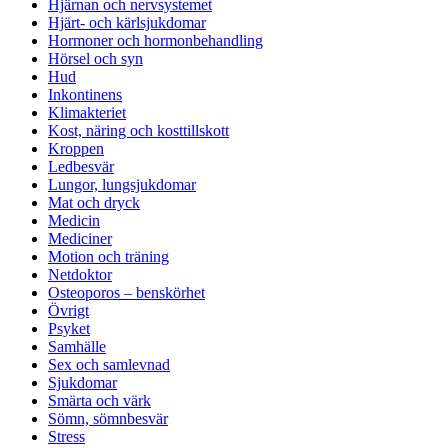
Hjärnan och nervsystemet
Hjärt- och kärlsjukdomar
Hormoner och hormonbehandling
Hörsel och syn
Hud
Inkontinens
Klimakteriet
Kost, näring och kosttillskott
Kroppen
Ledbesvär
Lungor, lungsjukdomar
Mat och dryck
Medicin
Mediciner
Motion och träning
Netdoktor
Osteoporos – benskörhet
Övrigt
Psyket
Samhälle
Sex och samlevnad
Sjukdomar
Smärta och värk
Sömn, sömnbesvär
Stress