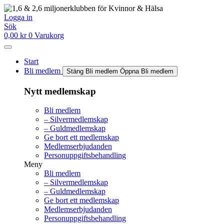
Hoppa
till
Logga in
innehåll
Sök
0,00
kr
0
Varukorg
Start
Bli medlem
Stäng Bli medlem
Öppna Bli medlem
Nytt medlemskap
Bli medlem
– Silvermedlemskap
– Guldmedlemskap
Ge bort ett medlemskap
Medlemserbjudanden
Personuppgiftsbehandling
Meny
Bli medlem
– Silvermedlemskap
– Guldmedlemskap
Ge bort ett medlemskap
Medlemserbjudanden
Personuppgiftsbehandling