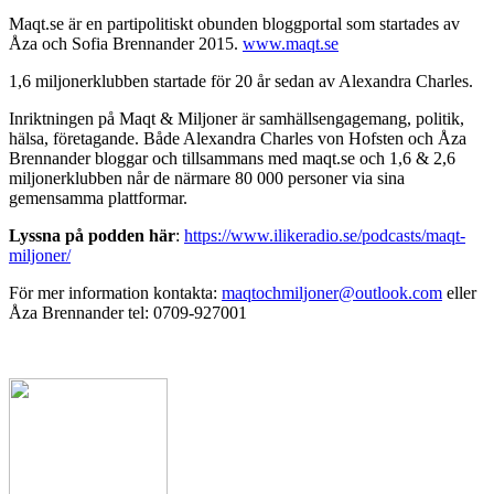
Maqt.se är en partipolitiskt obunden bloggportal som startades av
Åza och Sofia Brennander 2015.
www.maqt.se
1,6 miljonerklubben startade för 20 år sedan av Alexandra Charles.
Inriktningen på Maqt & Miljoner är samhällsengagemang, politik,
hälsa, företagande. Både Alexandra Charles von Hofsten och Åza
Brennander bloggar och tillsammans med maqt.se och 1,6 & 2,6
miljonerklubben når de närmare 80 000 personer via sina
gemensamma plattformar.
Lyssna på podden här
:
https://www.ilikeradio.se/podcasts/maqt-
miljoner/
För mer information kontakta:
maqtochmiljoner@outlook.com
eller
Åza Brennander tel: 0709-927001