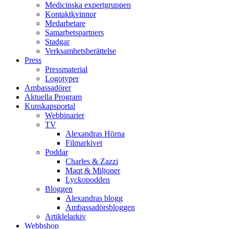
Medicinska expertgruppen
Kontaktkvinnor
Medarbetare
Samarbetspartners
Stadgar
Verksamhetsberättelse
Press
Pressmaterial
Logotyper
Ambassadörer
Aktuella Program
Kunskapsportal
Webbinarier
TV
Alexandras Hörna
Filmarkivet
Poddar
Charles & Zazzi
Maqt & Miljoner
Lyckopodden
Bloggen
Alexandras blogg
Ambassadörsbloggen
Artiklelarkiv
Webbshop