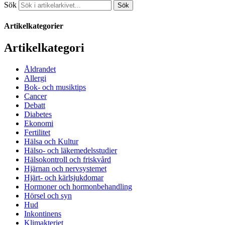
Sök
Sök
Artikelkategorier
Artikelkategori
Åldrandet
Allergi
Bok- och musiktips
Cancer
Debatt
Diabetes
Ekonomi
Fertilitet
Hälsa och Kultur
Hälso- och läkemedelsstudier
Hälsokontroll och friskvård
Hjärnan och nervsystemet
Hjärt- och kärlsjukdomar
Hormoner och hormonbehandling
Hörsel och syn
Hud
Inkontinens
Klimakteriet