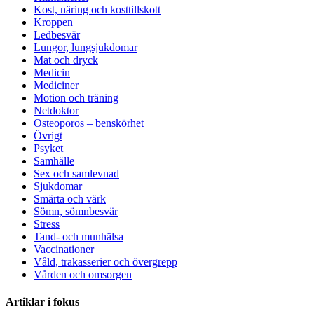
Kost, näring och kosttillskott
Kroppen
Ledbesvär
Lungor, lungsjukdomar
Mat och dryck
Medicin
Mediciner
Motion och träning
Netdoktor
Osteoporos – benskörhet
Övrigt
Psyket
Samhälle
Sex och samlevnad
Sjukdomar
Smärta och värk
Sömn, sömnbesvär
Stress
Tand- och munhälsa
Vaccinationer
Våld, trakasserier och övergrepp
Vården och omsorgen
Artiklar i fokus