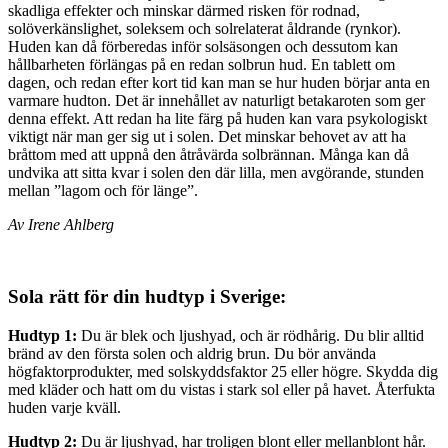
skadliga effekter och minskar därmed risken för rodnad,
solöverkänslighet, soleksem och solrelaterat åldrande (rynkor).
Huden kan då förberedas inför solsäsongen och dessutom kan
hållbarheten förlängas på en redan solbrun hud. En tablett om
dagen, och redan efter kort tid kan man se hur huden börjar anta en
varmare hudton. Det är innehållet av naturligt betakaroten som ger
denna effekt. Att redan ha lite färg på huden kan vara psykologiskt
viktigt när man ger sig ut i solen. Det minskar behovet av att ha
bråttom med att uppnå den åtråvärda solbrännan. Många kan då
undvika att sitta kvar i solen den där lilla, men avgörande, stunden
mellan ”lagom och för länge”.
Av Irene Ahlberg
Sola rätt för din hudtyp i Sverige:
Hudtyp 1:
Du är blek och ljushyad, och är rödhårig. Du blir alltid
bränd av den första solen och aldrig brun. Du bör använda
högfaktorprodukter, med solskyddsfaktor 25 eller högre. Skydda dig
med kläder och hatt om du vistas i stark sol eller på havet. Återfukta
huden varje kväll.
Hudtyp 2:
Du är ljushyad, har troligen blont eller mellanblont hår.