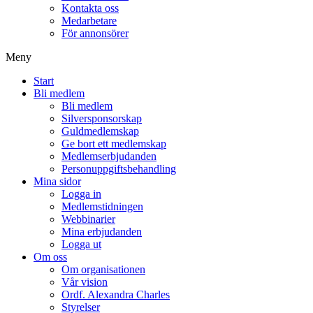
Kontakta oss
Medarbetare
För annonsörer
Meny
Start
Bli medlem
Bli medlem
Silversponsorskap
Guldmedlemskap
Ge bort ett medlemskap
Medlemserbjudanden
Personuppgiftsbehandling
Mina sidor
Logga in
Medlemstidningen
Webbinarier
Mina erbjudanden
Logga ut
Om oss
Om organisationen
Vår vision
Ordf. Alexandra Charles
Styrelser