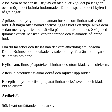
Aloe Vera barbadensis. Bryt av ett blad eller klyv det på längden
och smörj in det brända hudområdet. Du kan spara bladet i kylen i
några dagar.
Aprikoser och yoghurt är en annan huskur som lindrar solsvedd
hud. Låt några bitar torkad aprikos ligga i blöt i ett dygn. Mixa dem
sedan med yoghurten och låt vila på huden i 20 minuter. Skölj med
ljummet vatten. Masken verkar närande och svalkande på bränd
hud.
Om du får feber och frossa kan det vara anledning att uppsöka
läkare. Brännskador orsakade av solen kan ge fula ärrbildningar om
de inte tas om hand.
Kylbalsam: finns på apoteket. Lindrar dessutom klåda vid soleksem.
Aftersun produkter svalkar också och mjukar upp huden.
Receptfritt hydrokortisonpreparat lindrar också svedan och klådan
vid soleksem.
Artikelsök
Sök i vårt omfattande artikelarkiv