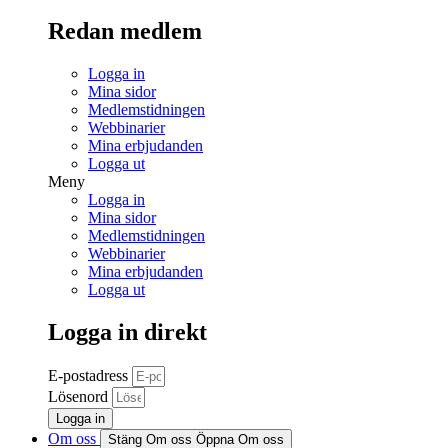
Redan medlem
Logga in
Mina sidor
Medlemstidningen
Webbinarier
Mina erbjudanden
Logga ut
Meny
Logga in
Mina sidor
Medlemstidningen
Webbinarier
Mina erbjudanden
Logga ut
Logga in direkt
E-postadress
Lösenord
Logga in
Om oss
Stäng Om oss
Öppna Om oss