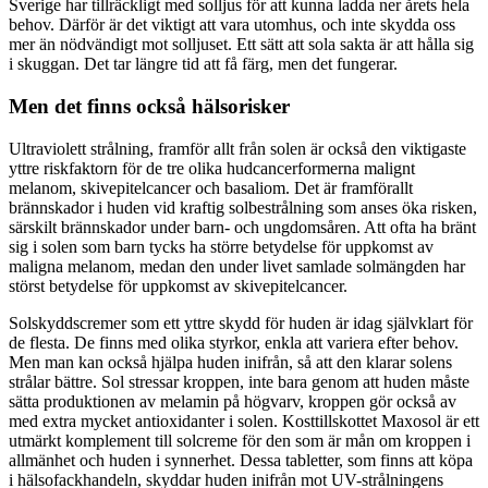
Sverige har tillräckligt med solljus för att kunna ladda ner årets hela
behov. Därför är det viktigt att vara utomhus, och inte skydda oss
mer än nödvändigt mot solljuset. Ett sätt att sola sakta är att hålla sig
i skuggan. Det tar längre tid att få färg, men det fungerar.
Men det finns också hälsorisker
Ultraviolett strålning, framför allt från solen är också den viktigaste
yttre riskfaktorn för de tre olika hudcancerformerna malignt
melanom, skivepitelcancer och basaliom. Det är framförallt
brännskador i huden vid kraftig solbestrålning som anses öka risken,
särskilt brännskador under barn- och ungdomsåren. Att ofta ha bränt
sig i solen som barn tycks ha större betydelse för uppkomst av
maligna melanom, medan den under livet samlade solmängden har
störst betydelse för uppkomst av skivepitelcancer.
Solskyddscremer som ett yttre skydd för huden är idag självklart för
de flesta. De finns med olika styrkor, enkla att variera efter behov.
Men man kan också hjälpa huden inifrån, så att den klarar solens
strålar bättre. Sol stressar kroppen, inte bara genom att huden måste
sätta produktionen av melamin på högvarv, kroppen gör också av
med extra mycket antioxidanter i solen. Kosttillskottet Maxosol är ett
utmärkt komplement till solcreme för den som är mån om kroppen i
allmänhet och huden i synnerhet. Dessa tabletter, som finns att köpa
i hälsofackhandeln, skyddar huden inifrån mot UV-strålningens