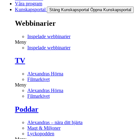
Våra program
Kunskapsportal
Stäng Kunskapsportal
Öppna Kunskapsportal
Webbinarier
Inspelade webbinarier
Meny
Inspelade webbinarier
TV
Alexandras Hörna
Filmarkivet
Meny
Alexandras Hörna
Filmarkivet
Poddar
Alexandras – nära ditt hjärta
Maqt & Miljoner
Lyckopodden