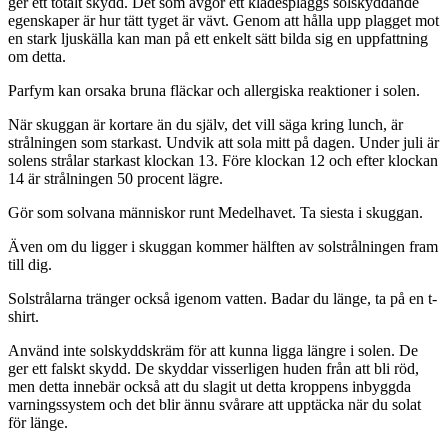
ger ett totalt skydd. Det som avgör ett klädesplaggs solskyddande
egenskaper är hur tätt tyget är vävt. Genom att hålla upp plagget mot
en stark ljuskälla kan man på ett enkelt sätt bilda sig en uppfattning
om detta.
Parfym kan orsaka bruna fläckar och allergiska reaktioner i solen.
När skuggan är kortare än du själv, det vill säga kring lunch, är
strålningen som starkast. Undvik att sola mitt på dagen. Under juli är
solens strålar starkast klockan 13. Före klockan 12 och efter klockan
14 är strålningen 50 procent lägre.
Gör som solvana människor runt Medelhavet. Ta siesta i skuggan.
Även om du ligger i skuggan kommer hälften av solstrålningen fram
till dig.
Solstrålarna tränger också igenom vatten. Badar du länge, ta på en t-
shirt.
Använd inte solskyddskräm för att kunna ligga längre i solen. De
ger ett falskt skydd. De skyddar visserligen huden från att bli röd,
men detta innebär också att du slagit ut detta kroppens inbyggda
varningssystem och det blir ännu svårare att upptäcka när du solat
för länge.