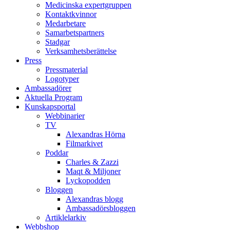
Medicinska expertgruppen
Kontaktkvinnor
Medarbetare
Samarbetspartners
Stadgar
Verksamhetsberättelse
Press
Pressmaterial
Logotyper
Ambassadörer
Aktuella Program
Kunskapsportal
Webbinarier
TV
Alexandras Hörna
Filmarkivet
Poddar
Charles & Zazzi
Maqt & Miljoner
Lyckopodden
Bloggen
Alexandras blogg
Ambassadörsbloggen
Artiklelarkiv
Webbshop