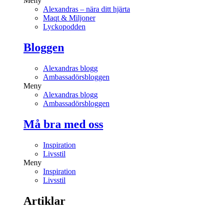
Meny
Alexandras – nära ditt hjärta
Maqt & Miljoner
Lyckopodden
Bloggen
Alexandras blogg
Ambassadörsbloggen
Meny
Alexandras blogg
Ambassadörsbloggen
Må bra med oss
Inspiration
Livsstil
Meny
Inspiration
Livsstil
Artiklar