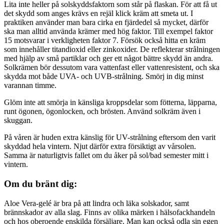
Lita inte heller på solskyddsfaktorn som står på flaskan. För att få ut
det skydd som anges krävs en rejäl klick kräm att smeta ut. I
praktiken använder man bara cirka en fjärdedel så mycket, därför
ska man alltid använda krämer med hög faktor. Till exempel faktor
15 motsvarar i verkligheten faktor 7. Försök också hitta en kräm
som innehåller titandioxid eller zinkoxider. De reflekterar strålningen
med hjälp av små partiklar och ger ett något bättre skydd än andra.
Solkrämen bör dessutom vara vattenfast eller vattenresistent, och ska
skydda mot både UVA- och UVB-strålning. Smörj in dig minst
varannan timme.
Glöm inte att smörja in känsliga kroppsdelar som fötterna, läpparna,
runt ögonen, ögonlocken, och brösten. Använd solkräm även i
skuggan.
På våren är huden extra känslig för UV-strålning eftersom den varit
skyddad hela vintern. Njut därför extra försiktigt av vårsolen.
Samma är naturligtvis fallet om du åker på sol/bad semester mitt i
vintern.
Om du bränt dig:
Aloe Vera-gelé är bra på att lindra och läka solskador, samt
brännskador av alla slag. Finns av olika märken i hälsofackhandeln
och hos oberoende enskilda försäljare. Man kan också odla sin egen