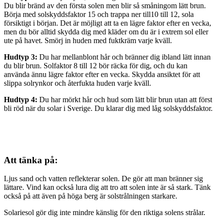
Du blir bränd av den första solen men blir så småningom lätt brun.
Börja med solskyddsfaktor 15 och trappa ner till10 till 12, sola
försiktigt i början. Det är möjligt att ta en lägre faktor efter en vecka,
men du bör alltid skydda dig med kläder om du är i extrem sol eller
ute på havet. Smörj in huden med fuktkräm varje kväll.
Hudtyp 3:
Du har mellanblont hår och bränner dig ibland lätt innan
du blir brun. Solfaktor 8 till 12 bör räcka för dig, och du kan
använda ännu lägre faktor efter en vecka. Skydda ansiktet för att
slippa solrynkor och återfukta huden varje kväll.
Hudtyp 4:
Du har mörkt hår och hud som lätt blir brun utan att först
bli röd när du solar i Sverige. Du klarar dig med låg solskyddsfaktor.
Att tänka på:
Ljus sand och vatten reflekterar solen. De gör att man bränner sig
lättare. Vind kan också lura dig att tro att solen inte är så stark. Tänk
också på att även på höga berg är solstrålningen starkare.
Solariesol gör dig inte mindre känslig för den riktiga solens strålar.