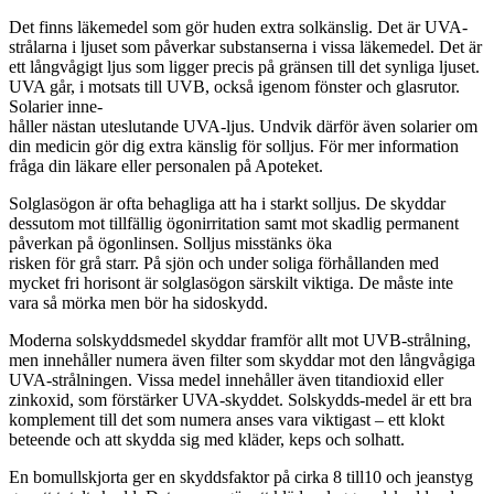
Det finns läkemedel som gör huden extra solkänslig. Det är UVA-
strålarna i ljuset som påverkar substanserna i vissa läkemedel. Det är
ett långvågigt ljus som ligger precis på gränsen till det synliga ljuset.
UVA går, i motsats till UVB, också igenom fönster och glasrutor.
Solarier inne-
håller nästan uteslutande UVA-ljus. Undvik därför även solarier om
din medicin gör dig extra känslig för solljus. För mer information
fråga din läkare eller personalen på Apoteket.
Solglasögon är ofta behagliga att ha i starkt solljus. De skyddar
dessutom mot tillfällig ögonirritation samt mot skadlig permanent
påverkan på ögonlinsen. Solljus misstänks öka
risken för grå starr. På sjön och under soliga förhållanden med
mycket fri horisont är solglasögon särskilt viktiga. De måste inte
vara så mörka men bör ha sidoskydd.
Moderna solskyddsmedel skyddar framför allt mot UVB-strålning,
men innehåller numera även filter som skyddar mot den långvågiga
UVA-strålningen. Vissa medel innehåller även titandioxid eller
zinkoxid, som förstärker UVA-skyddet. Solskydds-medel är ett bra
komplement till det som numera anses vara viktigast – ett klokt
beteende och att skydda sig med kläder, keps och solhatt.
En bomullskjorta ger en skyddsfaktor på cirka 8 till10 och jeanstyg