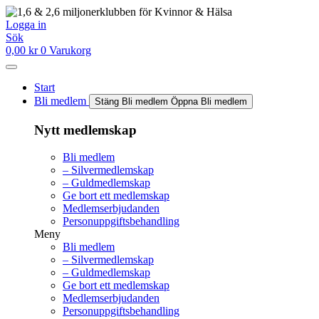
Hoppa
till
Logga in
innehåll
Sök
0,00
kr
0
Varukorg
Start
Bli medlem
Stäng Bli medlem
Öppna Bli medlem
Nytt medlemskap
Bli medlem
– Silvermedlemskap
– Guldmedlemskap
Ge bort ett medlemskap
Medlemserbjudanden
Personuppgiftsbehandling
Meny
Bli medlem
– Silvermedlemskap
– Guldmedlemskap
Ge bort ett medlemskap
Medlemserbjudanden
Personuppgiftsbehandling