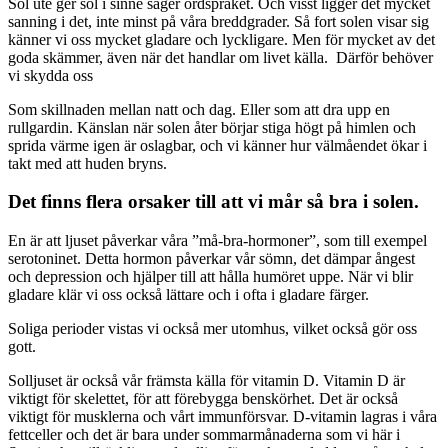
Sol ute ger sol i sinne säger ordspråket. Och visst ligger det mycket
sanning i det, inte minst på våra breddgrader. Så fort solen visar sig
känner vi oss mycket gladare och lyckligare. Men för mycket av det
goda skämmer, även när det handlar om livet källa. Därför behöver
vi skydda oss
Som skillnaden mellan natt och dag. Eller som att dra upp en
rullgardin. Känslan när solen åter börjar stiga högt på himlen och
sprida värme igen är oslagbar, och vi känner hur välmåendet ökar i
takt med att huden bryns.
Det finns flera orsaker till att vi mår så bra i solen.
En är att ljuset påverkar våra ”må-bra-hormoner”, som till exempel
serotoninet. Detta hormon påverkar vår sömn, det dämpar ångest
och depression och hjälper till att hålla humöret uppe. När vi blir
gladare klär vi oss också lättare och i ofta i gladare färger.
Soliga perioder vistas vi också mer utomhus, vilket också gör oss
gott.
Solljuset är också vår främsta källa för vitamin D. Vitamin D är
viktigt för skelettet, för att förebygga benskörhet. Det är också
viktigt för musklerna och vårt immunförsvar. D-vitamin lagras i våra
fettceller och det är bara under sommarmånaderna som vi här i