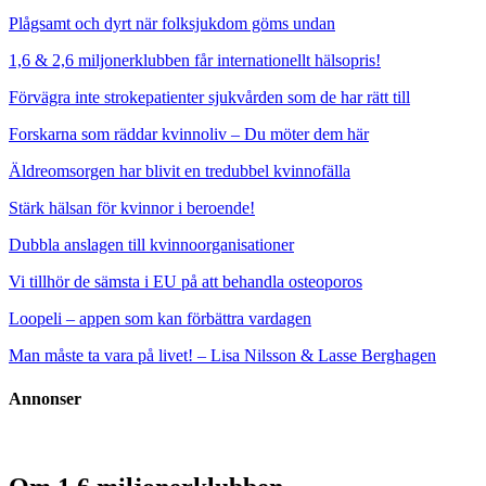
Plågsamt och dyrt när folksjukdom göms undan
1,6 & 2,6 miljonerklubben får internationellt hälsopris!
Förvägra inte strokepatienter sjukvården som de har rätt till
Forskarna som räddar kvinnoliv – Du möter dem här
Äldreomsorgen har blivit en tredubbel kvinnofälla
Stärk hälsan för kvinnor i beroende!
Dubbla anslagen till kvinnoorganisationer
Vi tillhör de sämsta i EU på att behandla osteoporos
Loopeli – appen som kan förbättra vardagen
Man måste ta vara på livet! – Lisa Nilsson & Lasse Berghagen
Annonser