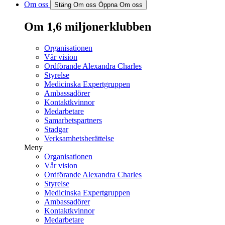
Om oss
Stäng Om oss
Öppna Om oss
Om 1,6 miljonerklubben
Organisationen
Vår vision
Ordförande Alexandra Charles
Styrelse
Medicinska Expertgruppen
Ambassadörer
Kontaktkvinnor
Medarbetare
Samarbetspartners
Stadgar
Verksamhetsberättelse
Meny
Organisationen
Vår vision
Ordförande Alexandra Charles
Styrelse
Medicinska Expertgruppen
Ambassadörer
Kontaktkvinnor
Medarbetare