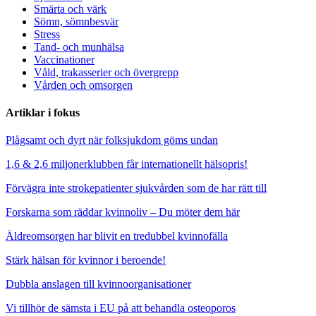
Smärta och värk
Sömn, sömnbesvär
Stress
Tand- och munhälsa
Vaccinationer
Våld, trakasserier och övergrepp
Vården och omsorgen
Artiklar i fokus
Plågsamt och dyrt när folksjukdom göms undan
1,6 & 2,6 miljonerklubben får internationellt hälsopris!
Förvägra inte strokepatienter sjukvården som de har rätt till
Forskarna som räddar kvinnoliv – Du möter dem här
Äldreomsorgen har blivit en tredubbel kvinnofälla
Stärk hälsan för kvinnor i beroende!
Dubbla anslagen till kvinnoorganisationer
Vi tillhör de sämsta i EU på att behandla osteoporos