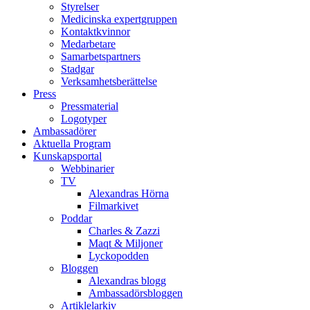
Styrelser
Medicinska expertgruppen
Kontaktkvinnor
Medarbetare
Samarbetspartners
Stadgar
Verksamhetsberättelse
Press
Pressmaterial
Logotyper
Ambassadörer
Aktuella Program
Kunskapsportal
Webbinarier
TV
Alexandras Hörna
Filmarkivet
Poddar
Charles & Zazzi
Maqt & Miljoner
Lyckopodden
Bloggen
Alexandras blogg
Ambassadörsbloggen
Artiklelarkiv