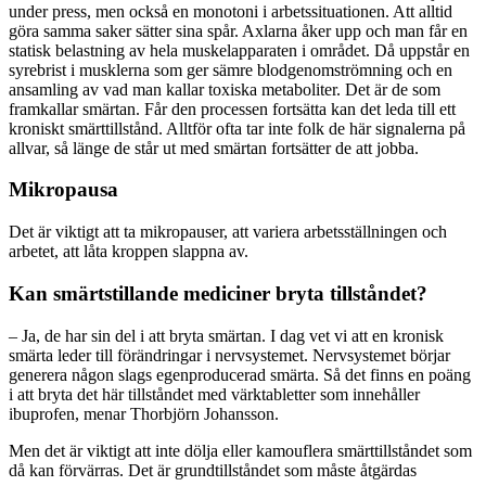
under press, men också en monotoni i arbetssituationen. Att alltid
göra samma saker sätter sina spår. Axlarna åker upp och man får en
statisk belastning av hela muskelapparaten i området. Då uppstår en
syrebrist i musklerna som ger sämre blodgenomströmning och en
ansamling av vad man kallar toxiska metaboliter. Det är de som
framkallar smärtan. Får den processen fortsätta kan det leda till ett
kroniskt smärttillstånd. Alltför ofta tar inte folk de här signalerna på
allvar, så länge de står ut med smärtan fortsätter de att jobba.
Mikropausa
Det är viktigt att ta mikropauser, att variera arbetsställningen och
arbetet, att låta kroppen slappna av.
Kan smärtstillande mediciner bryta tillståndet?
– Ja, de har sin del i att bryta smärtan. I dag vet vi att en kronisk
smärta leder till förändringar i nervsystemet. Nervsystemet börjar
generera någon slags egenproducerad smärta. Så det finns en poäng
i att bryta det här tillståndet med värktabletter som innehåller
ibuprofen, menar Thorbjörn Johansson.
Men det är viktigt att inte dölja eller kamouflera smärttillståndet som
då kan förvärras. Det är grundtillståndet som måste åtgärdas