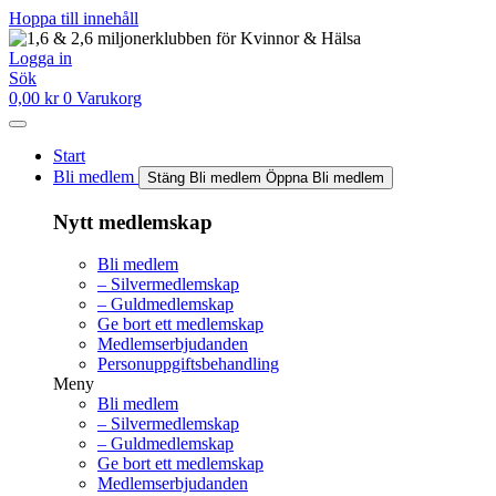
Hoppa till innehåll
Logga in
Sök
0,00
kr
0
Varukorg
Start
Bli medlem
Stäng Bli medlem
Öppna Bli medlem
Nytt medlemskap
Bli medlem
– Silvermedlemskap
– Guldmedlemskap
Ge bort ett medlemskap
Medlemserbjudanden
Personuppgiftsbehandling
Meny
Bli medlem
– Silvermedlemskap
– Guldmedlemskap
Ge bort ett medlemskap
Medlemserbjudanden