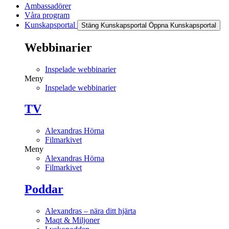
Ambassadörer
Våra program
Kunskapsportal
Stäng Kunskapsportal
Öppna Kunskapsportal
Webbinarier
Inspelade webbinarier
Meny
Inspelade webbinarier
TV
Alexandras Hörna
Filmarkivet
Meny
Alexandras Hörna
Filmarkivet
Poddar
Alexandras – nära ditt hjärta
Maqt & Miljoner