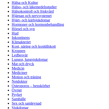
Hälsa och Kultur
Hälso- och läkemedelsstudier
Hälsokontroll och friskvård
Hjärnan och nervsystemet
Hjärt- och kärlsjukdomar
Hormoner och hormonbehandling
Hörsel och syn
Hud
Inkontinens
Klimakteriet
Kost, näring och kosttillskott
Kroppen
Ledbesvär
Lungor, lungsjukdomar
Mat och dryck
Medicin
Mediciner
Motion och träning
Netdoktor
Osteoporos – benskörhet
Övrigt
Psyket
Samhälle
Sex och samlevnad
Sjukdomar