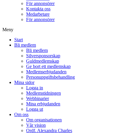
För annonsörer
Kontakta oss
Medarbetare
För annonsörer
Meny
Start
Bli medlem
Bli medlem
Silversponsorskap
Guldmedlemskap
Ge bort ett medlemskap
Medlemserbjudanden
Personuppgiftsbehandling
Mina sidor
Logga in
Medlemstidningen
Webbinarier
Mina erbjudanden
Logga ut
Om oss
Om organisationen
Vår vision
Ordf. Alexandra Charles