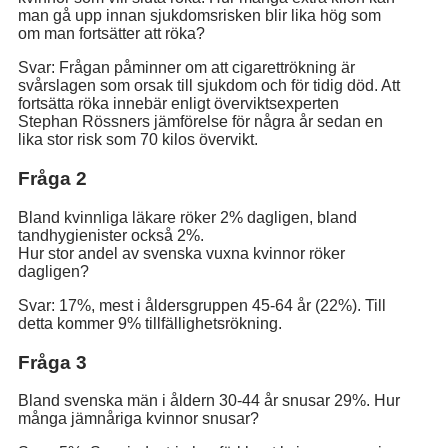
man gå upp innan sjukdomsrisken blir lika hög som
om man fortsätter att röka?
Svar: Frågan påminner om att cigarettrökning är
svårslagen som orsak till sjukdom och för tidig död. Att
fortsätta röka innebär enligt överviktsexperten
Stephan Rössners jämförelse för några år sedan en
lika stor risk som 70 kilos övervikt.
Fråga 2
Bland kvinnliga läkare röker 2% dagligen, bland
tandhygienister också 2%.
Hur stor andel av svenska vuxna kvinnor röker
dagligen?
Svar: 17%, mest i åldersgruppen 45-64 år (22%). Till
detta kommer 9% tillfällighetsrökning.
Fråga 3
Bland svenska män i åldern 30-44 år snusar 29%. Hur
många jämnåriga kvinnor snusar?