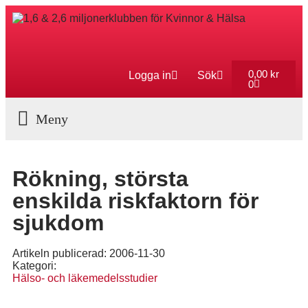
0,00
kr
Logga in
Sök
0
Aktuella Program
Rökning, största
enskilda riskfaktorn för
sjukdom
Artikeln publicerad:
2006-11-30
Kategori:
Hälso- och läkemedelsstudier