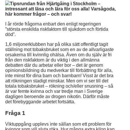
Tipsrundan från Hjärtgåing i Stockholm –
intressant att läsa och lära för oss alla! Varsågoda,
här kommer frågor – och svar!
I år rörde frågorna enbart den enligt regeringen
”största enskilda riskfaktorn till sjukdom och förtida
död”.
1,6 miljonerklubben har på olika sätt offentligt tagit
ställning mot tobaksbruket som en av de allvarligaste
orsakerna till kvinnlig ohälsa. Även om du själv är fri
från den riskfaktorn är du viktig i den allmänna
debatten där du arbetar eller bor – det är genom
opinionsbildning du medverkar till förbättring för alla,
inte minst för dina barn och barnbarn! Visst är det bra
att rökningen stadigt minskar. Men om vi ser till det
totala tobaksbruket – rökning och/eller snusning – så
är var femte kvinna och var tredje man i Sverige
dagligen beroende av drogen nikotin. Därför måste
det förebyggande arbetet fortsätta.
Fråga 1
Viktuppgång upplevs inte sällan som ett problem för
kvinnor som vill sluta röka. Hur många extra kilon kan