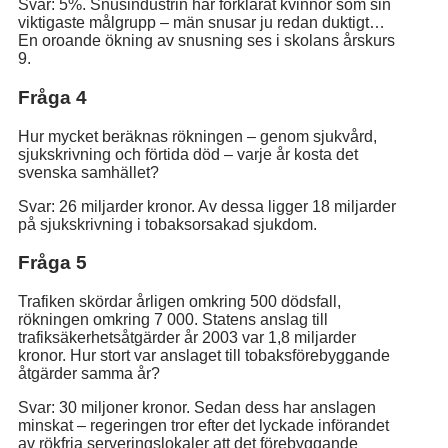
Svar: 5%. Snusindustrin har förklarat kvinnor som sin
viktigaste målgrupp – män snusar ju redan duktigt…
En oroande ökning av snusning ses i skolans årskurs
9.
Fråga 4
Hur mycket beräknas rökningen – genom sjukvård,
sjukskrivning och förtida död – varje år kosta det
svenska samhället?
Svar: 26 miljarder kronor. Av dessa ligger 18 miljarder
på sjukskrivning i tobaksorsakad sjukdom.
Fråga 5
Trafiken skördar årligen omkring 500 dödsfall,
rökningen omkring 7 000. Statens anslag till
trafiksäkerhetsåtgärder år 2003 var 1,8 miljarder
kronor. Hur stort var anslaget till tobaksförebyggande
åtgärder samma år?
Svar: 30 miljoner kronor. Sedan dess har anslagen
minskat – regeringen tror efter det lyckade införandet
av rökfria serveringslokaler att det förebyggande