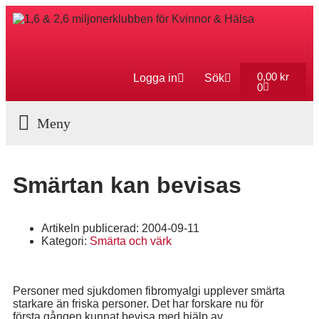
0,00
kr
Logga in
Sök
0
Aktuella Program
Smärtan kan bevisas
Artikeln publicerad:
2004-09-11
Kategori:
Smärta och värk
Personer med sjukdomen fibromyalgi upplever smärta
starkare än friska personer. Det har forskare nu för
första gången kunnat bevisa med hjälp av