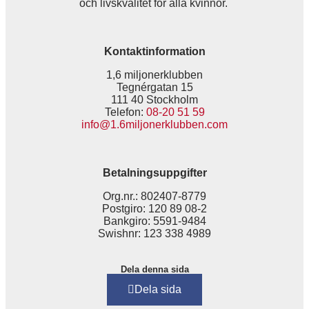
och livskvalitet för alla kvinnor.
Kontaktinformation
1,6 miljonerklubben
Tegnérgatan 15
111 40 Stockholm
Telefon:
08-20 51 59
info@1.6miljonerklubben.com
Betalningsuppgifter
Org.nr.: 802407-8779
Postgiro: 120 89 08-2
Bankgiro: 5591-9484
Swishnr: 123 338 4989
Dela denna sida
Dela sida