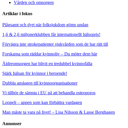
Vården och omsorgen
Artiklar i fokus
Plågsamt och dyrt när folksjukdom göms undan
1,6 & 2,6 miljonerklubben får internationellt hälsopris!
Förvägra inte strokepatienter sjukvården som de har rätt till
Forskarna som räddar kvinnoliv – Du möter dem här
Äldreomsorgen har blivit en tredubbel kvinnofälla
Stärk hälsan för kvinnor i beroende!
Dubbla anslagen till kvinnoorganisationer
Vi tillhör de sämsta i EU på att behandla osteoporos
Loopeli – appen som kan förbättra vardagen
Man måste ta vara på livet! – Lisa Nilsson & Lasse Berghagen
Annonser