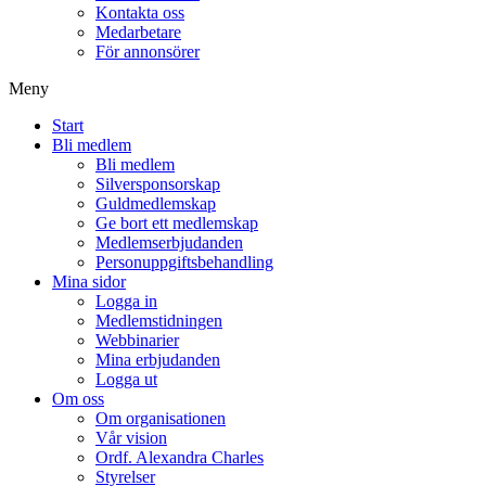
Kontakta oss
Medarbetare
För annonsörer
Meny
Start
Bli medlem
Bli medlem
Silversponsorskap
Guldmedlemskap
Ge bort ett medlemskap
Medlemserbjudanden
Personuppgiftsbehandling
Mina sidor
Logga in
Medlemstidningen
Webbinarier
Mina erbjudanden
Logga ut
Om oss
Om organisationen
Vår vision
Ordf. Alexandra Charles
Styrelser