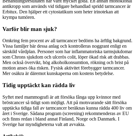
Behandlingsresultaten har varit mycket goda. En annan monoklonal
antikropp som används vid tidigare behandlad spridd tarmcancer är
Erbitux. Den hjälper ett cytostatikum som heter irinotekan att
krympa tumören.
Varför blir man sjuk?
Omkring fem procent av all tarmcancer bedöms ha ärftlig bakgrund.
Vissa familjer bär dessa anlag och kontrolleras noggrant enligt en
särskild vårdplan. Personer som har inflammatoriska tarmsjukdomar
som Chrons sjukdom och ulcerös colit, löper ökad risk att drabbas.
Men också övervikt, hög alkoholkonsumtion, rökning och brist på
motion anses öka risken. Fysisk aktivitet förebygger tarmcancer.
Mer osäkra är däremot kunskaperna om kostens betydelse.
Tidig upptäckt kan rädda liv
Syftet med mammografi är att försöka fånga upp kvinnor med
bröstcancer så tidigt som möjligt. Att på motsvarande sätt försöka
upptäcka tidiga fall av tarmcancer beräknas kunna rädda 400 liv om
året i Sverige. Sådana program (screening) rekommenderas av EU
och finns redan i bland annat Finland, Norge och Danmark. I
Sverige har myndigheterna valt att avvakta.