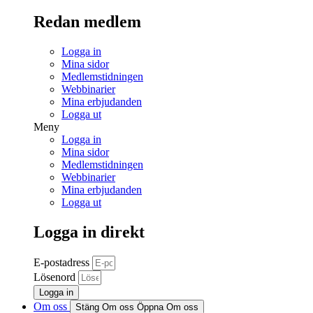
Redan medlem
Logga in
Mina sidor
Medlemstidningen
Webbinarier
Mina erbjudanden
Logga ut
Meny
Logga in
Mina sidor
Medlemstidningen
Webbinarier
Mina erbjudanden
Logga ut
Logga in direkt
E-postadress
Lösenord
Logga in
Om oss
Stäng Om oss
Öppna Om oss