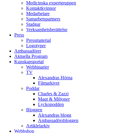
Medicinska expertgruppen
Kontaktkvinnor
Medarbetare
Samarbetspartners
Stadgar
Verksamhetsberättelse
Press
Pressmaterial
Logotyper
Ambassadörer
Aktuella Program
Kunskapsportal
Webbinarier
TV
Alexandras Hörna
Filmarkivet
Poddar
Charles & Zazzi
Maqt & Miljoner
Lyckopodden
Bloggen
Alexandras blogg
Ambassadörsbloggen
Artiklelarkiv
Webbshop