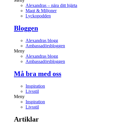
Meny
Alexandras – nära ditt hjärta
Maqt & Miljoner
Lyckopodden
Bloggen
Alexandras blogg
Ambassadörsbloggen
Meny
Alexandras blogg
Ambassadörsbloggen
Må bra med oss
Inspiration
Livsstil
Meny
Inspiration
Livsstil
Artiklar