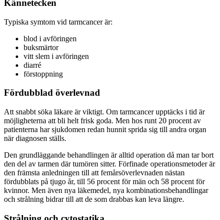
Kännetecken
Typiska symtom vid tarmcancer är:
blod i avföringen
buksmärtor
vitt slem i avföringen
diarré
förstoppning
Fördubblad överlevnad
Att snabbt söka läkare är viktigt. Om tarmcancer upptäcks i tid är
möjligheterna att bli helt frisk goda. Men hos runt 20 procent av
patienterna har sjukdomen redan hunnit sprida sig till andra organ
när diagnosen ställs.
Den grundläggande behandlingen är alltid operation då man tar bort
den del av tarmen där tumören sitter. Förfinade operationsmetoder är
den främsta anledningen till att femårsöverlevnaden nästan
fördubblats på tjugo år, till 56 procent för män och 58 procent för
kvinnor. Men även nya läkemedel, nya kombinationsbehandlingar
och strålning bidrar till att de som drabbas kan leva längre.
Strålning och cytostatika