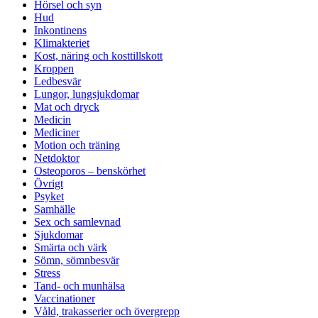
Hörsel och syn
Hud
Inkontinens
Klimakteriet
Kost, näring och kosttillskott
Kroppen
Ledbesvär
Lungor, lungsjukdomar
Mat och dryck
Medicin
Mediciner
Motion och träning
Netdoktor
Osteoporos – benskörhet
Övrigt
Psyket
Samhälle
Sex och samlevnad
Sjukdomar
Smärta och värk
Sömn, sömnbesvär
Stress
Tand- och munhälsa
Vaccinationer
Våld, trakasserier och övergrepp