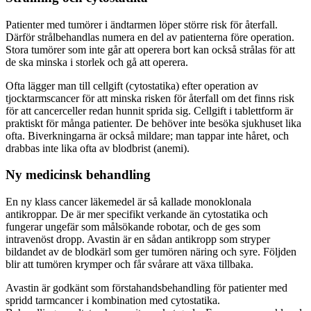
Patienter med tumörer i ändtarmen löper större risk för återfall.
Därför strålbehandlas numera en del av patienterna före operation.
Stora tumörer som inte går att operera bort kan också strålas för att
de ska minska i storlek och gå att operera.
Ofta lägger man till cellgift (cytostatika) efter operation av
tjocktarmscancer för att minska risken för återfall om det finns risk
för att cancerceller redan hunnit sprida sig. Cellgift i tablettform är
praktiskt för många patienter. De behöver inte besöka sjukhuset lika
ofta. Biverkningarna är också mildare; man tappar inte håret, och
drabbas inte lika ofta av blodbrist (anemi).
Ny medicinsk behandling
En ny klass cancer läkemedel är så kallade monoklonala
antikroppar. De är mer specifikt verkande än cytostatika och
fungerar ungefär som målsökande robotar, och de ges som
intravenöst dropp. Avastin är en sådan antikropp som stryper
bildandet av de blodkärl som ger tumören näring och syre. Följden
blir att tumören krymper och får svårare att växa tillbaka.
Avastin är godkänt som förstahandsbehandling för patienter med
spridd tarmcancer i kombination med cytostatika.