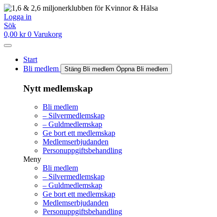
Hoppa
till
Logga in
innehåll
Sök
0,00
kr
0
Varukorg
Start
Bli medlem
Stäng Bli medlem
Öppna Bli medlem
Nytt medlemskap
Bli medlem
– Silvermedlemskap
– Guldmedlemskap
Ge bort ett medlemskap
Medlemserbjudanden
Personuppgiftsbehandling
Meny
Bli medlem
– Silvermedlemskap
– Guldmedlemskap
Ge bort ett medlemskap
Medlemserbjudanden
Personuppgiftsbehandling