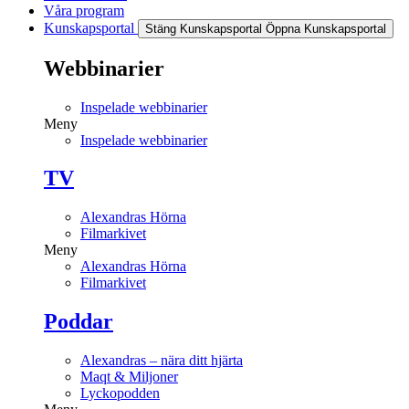
Våra program
Kunskapsportal
Stäng Kunskapsportal
Öppna Kunskapsportal
Webbinarier
Inspelade webbinarier
Meny
Inspelade webbinarier
TV
Alexandras Hörna
Filmarkivet
Meny
Alexandras Hörna
Filmarkivet
Poddar
Alexandras – nära ditt hjärta
Maqt & Miljoner
Lyckopodden