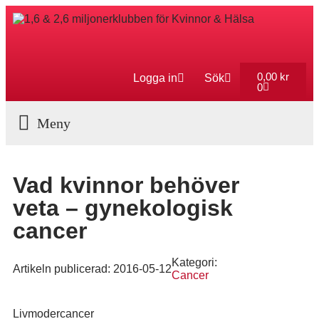
0,00
kr
Logga in
Sök
0
Aktuella Program
Vad kvinnor behöver
veta – gynekologisk
cancer
Kategori:
Artikeln publicerad:
2016-05-12
Cancer
Livmodercancer