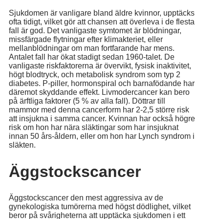
Sjukdomen är vanligare bland äldre kvinnor, upptäcks
ofta tidigt, vilket gör att chansen att överleva i de flesta
fall är god. Det vanligaste symtomet är blödningar,
missfärgade flytningar efter klimakteriet, eller
mellanblödningar om man fortfarande har mens.
Antalet fall har ökat stadigt sedan 1960-talet. De
vanligaste riskfaktorerna är övervikt, fysisk inaktivitet,
högt blodtryck, och metabolisk syndrom som typ 2
diabetes. P-piller, hormonspiral och barnafödande har
däremot skyddande effekt. Livmodercancer kan bero
på ärftliga faktorer (5 % av alla fall). Döttrar till
mammor med denna cancerform har 2-2,5 större risk
att insjukna i samma cancer. Kvinnan har också högre
risk om hon har nära släktingar som har insjuknat
innan 50 års-åldern, eller om hon har Lynch syndrom i
släkten.
Äggstockscancer
Äggstockscancer den mest aggressiva av de
gynekologiska tumörerna med högst dödlighet, vilket
beror på svårigheterna att upptäcka sjukdomen i ett