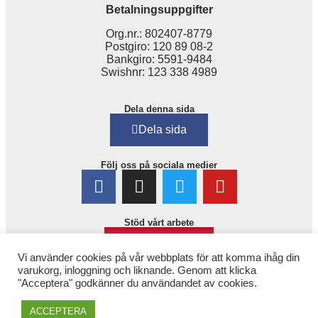
Betalningsuppgifter
Org.nr.: 802407-8779
Postgiro: 120 89 08-2
Bankgiro: 5591-9484
Swishnr: 123 338 4989
Dela denna sida
Dela sida
Följ oss på sociala medier
Stöd vårt arbete
Bli medlem!
Vi använder cookies på vår webbplats för att komma ihåg din
varukorg, inloggning och liknande. Genom att klicka
"Acceptera" godkänner du användandet av cookies.
ACCEPTERA
Copyright © 2025. 1,6 miljonerklubben