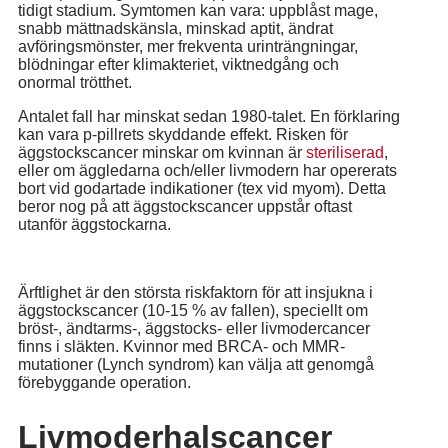
tidigt stadium. Symtomen kan vara: uppblåst mage,
snabb mättnadskänsla, minskad aptit, ändrat
avföringsmönster, mer frekventa urinträngningar,
blödningar efter klimakteriet, viktnedgång och
onormal trötthet.
Antalet fall har minskat sedan 1980-talet. En förklaring
kan vara p-pillrets skyddande effekt. Risken för
äggstockscancer minskar om kvinnan är
steriliserad
,
eller om äggledarna och/eller livmodern har opererats
bort vid godartade indikationer (tex vid myom). Detta
beror nog på att äggstockscancer uppstår oftast
utanför äggstockarna.
Ärftlighet är den största riskfaktorn för att insjukna i
äggstockscancer (10-15 % av fallen), speciellt om
bröst-, ändtarms-, äggstocks- eller livmodercancer
finns i släkten. Kvinnor med BRCA- och MMR-
mutationer (Lynch syndrom) kan välja att genomgå
förebyggande operation.
Livmoderhalscancer