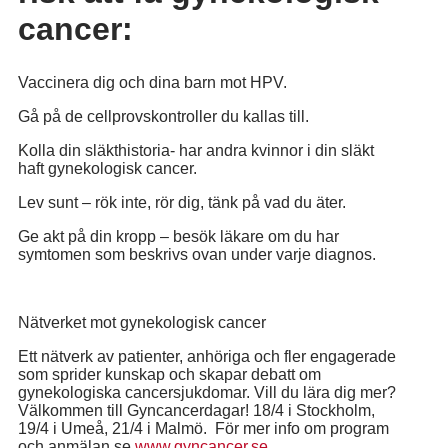
cancer:
Vaccinera dig och dina barn mot HPV.
Gå på de cellprovskontroller du kallas till.
Kolla din släkthistoria- har andra kvinnor i din släkt
haft gynekologisk cancer.
Lev sunt – rök inte, rör dig, tänk på vad du äter.
Ge akt på din kropp – besök läkare om du har
symtomen som beskrivs ovan under varje diagnos.
Nätverket mot gynekologisk cancer
Ett nätverk av patienter, anhöriga och fler engagerade
som sprider kunskap och skapar debatt om
gynekologiska cancersjukdomar. Vill du lära dig mer?
Välkommen till Gyncancerdagar! 18/4 i Stockholm,
19/4 i Umeå, 21/4 i Malmö. För mer info om program
och anmälan se
www.gyncancer.se