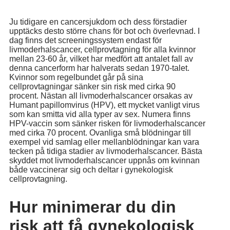
Ju tidigare en cancersjukdom och dess förstadier
upptäcks desto större chans för bot och överlevnad. I
dag finns det screeningssystem endast för
livmoderhalscancer, cellprovtagning för alla kvinnor
mellan 23-60 år, vilket har medfört att antalet fall av
denna cancerform har halverats sedan 1970-talet.
Kvinnor som regelbundet går på sina
cellprovtagningar sänker sin risk med cirka 90
procent. Nästan all livmoderhalscancer orsakas av
Humant papillomvirus (HPV), ett mycket vanligt virus
som kan smitta vid alla typer av sex. Numera finns
HPV-vaccin som sänker risken för livmoderhalscancer
med cirka 70 procent. Ovanliga små blödningar till
exempel vid samlag eller mellanblödningar kan vara
tecken på tidiga stadier av livmoderhalscancer. Bästa
skyddet mot livmoderhalscancer uppnås om kvinnan
både vaccinerar sig och deltar i gynekologisk
cellprovtagning.
Hur minimerar du din
risk att få gynekologisk