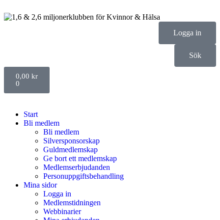
Logga in
Sök
0,00
kr
0
Start
Bli medlem
Bli medlem
Silversponsorskap
Guldmedlemskap
Ge bort ett medlemskap
Medlemserbjudanden
Personuppgiftsbehandling
Mina sidor
Logga in
Medlemstidningen
Webbinarier