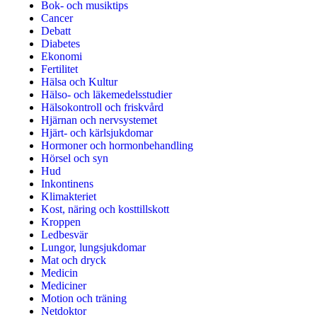
Bok- och musiktips
Cancer
Debatt
Diabetes
Ekonomi
Fertilitet
Hälsa och Kultur
Hälso- och läkemedelsstudier
Hälsokontroll och friskvård
Hjärnan och nervsystemet
Hjärt- och kärlsjukdomar
Hormoner och hormonbehandling
Hörsel och syn
Hud
Inkontinens
Klimakteriet
Kost, näring och kosttillskott
Kroppen
Ledbesvär
Lungor, lungsjukdomar
Mat och dryck
Medicin
Mediciner
Motion och träning
Netdoktor