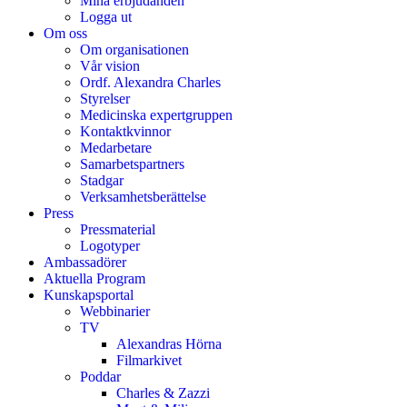
Mina erbjudanden
Logga ut
Om oss
Om organisationen
Vår vision
Ordf. Alexandra Charles
Styrelser
Medicinska expertgruppen
Kontaktkvinnor
Medarbetare
Samarbetspartners
Stadgar
Verksamhetsberättelse
Press
Pressmaterial
Logotyper
Ambassadörer
Aktuella Program
Kunskapsportal
Webbinarier
TV
Alexandras Hörna
Filmarkivet
Poddar
Charles & Zazzi