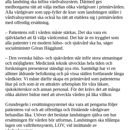
alla landsting ska införa vårdvalssystem. Därmed ges
medborgarna rätt att välja mellan olika vårdgivare i primärvården.
Alla vårdgivare som upp-fyller de krav som landstingen ställer i
vårdvalssystemet ska också ha rätt att etablera sig i primärvården
med offentlig ersättning.
– Patientens roll i vården måste stärkas. Det ska vara en
självklarhet att få välja vårdcentral. Det här är en trygghet som
alla patienter i en modern hälso- och sjukvård ska ha, säger
socialminister Göran Hägglund.
– Den svenska hälso- och sjukvården står inför stora utmaningar
och möjligheter. Medicinsk teknik utvecklas hela tiden och
forskningen presenterar ständigt nya rön. Samtidigt har vi en
alltmer åldrande befolkning och på vissa ställen fortfarande långa
vårdköer. Vi måste därför skapa en primärvård som patienterna
litar på och som är en attraktiv arbetsplats för våra läkare,
sjuksköterskor och annan personal. För det krävs det att många
olika aktörer bidrar med att utveckla vården på lika villkor.
Grundregeln i ersättningssystemet ska vara att pengarna följer
patientens val och att offentliga och fristående vårdgivare
behandlas lika. Utöver det beslutar landstingen själva om hur
ersättningen för vården bör utformas. Landstingen ska tillämpa
lagen om valfrihetssystem, LOV, vid inrättande av