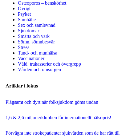
Osteoporos – benskörhet
Övrigt
Psyket
Samhälle
Sex och samlevnad
Sjukdomar
Smärta och värk
Sömn, sömnbesvär
Stress
Tand- och munhälsa
Vaccinationer
Våld, trakasserier och övergrepp
Vården och omsorgen
Artiklar i fokus
Plågsamt och dyrt när folksjukdom göms undan
1,6 & 2,6 miljonerklubben får internationellt hälsopris!
Förvägra inte strokepatienter sjukvården som de har rätt till