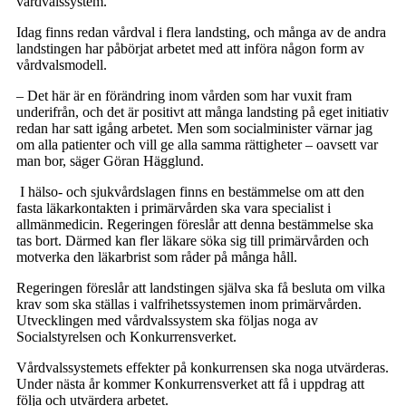
vårdvalssystem.
Idag finns redan vårdval i flera landsting, och många av de andra
landstingen har påbörjat arbetet med att införa någon form av
vårdvalsmodell.
– Det här är en förändring inom vården som har vuxit fram
underifrån, och det är positivt att många landsting på eget initiativ
redan har satt igång arbetet. Men som socialminister värnar jag
om alla patienter och vill ge alla samma rättigheter – oavsett var
man bor, säger Göran Hägglund.
I hälso- och sjukvårdslagen finns en bestämmelse om att den
fasta läkarkontakten i primärvården ska vara specialist i
allmänmedicin. Regeringen föreslår att denna bestämmelse ska
tas bort. Därmed kan fler läkare söka sig till primärvården och
motverka den läkarbrist som råder på många håll.
Regeringen föreslår att landstingen själva ska få besluta om vilka
krav som ska ställas i valfrihetssystemen inom primärvården.
Utvecklingen med vårdvalssystem ska följas noga av
Socialstyrelsen och Konkurrensverket.
Vårdvalssystemets effekter på konkurrensen ska noga utvärderas.
Under nästa år kommer Konkurrensverket att få i uppdrag att
följa och utvärdera arbetet.