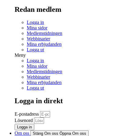
Redan medlem
Logga in
Mina sidor
Medlemstidningen
Webbinarier
Mina erbjudanden
Logga ut
Meny
Logga in
Mina sidor
Medlemstidningen
Webbinarier
Mina erbjudanden
Logga ut
Logga in direkt
E-postadress
Lösenord
Logga in
Om oss
Stäng Om oss
Öppna Om oss