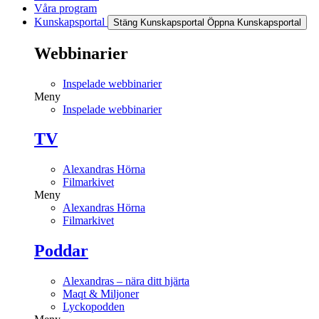
Våra program
Kunskapsportal
Stäng Kunskapsportal
Öppna Kunskapsportal
Webbinarier
Inspelade webbinarier
Meny
Inspelade webbinarier
TV
Alexandras Hörna
Filmarkivet
Meny
Alexandras Hörna
Filmarkivet
Poddar
Alexandras – nära ditt hjärta
Maqt & Miljoner
Lyckopodden