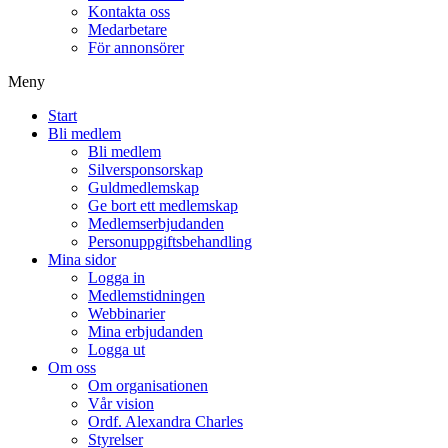
Kontakta oss
Medarbetare
För annonsörer
Meny
Start
Bli medlem
Bli medlem
Silversponsorskap
Guldmedlemskap
Ge bort ett medlemskap
Medlemserbjudanden
Personuppgiftsbehandling
Mina sidor
Logga in
Medlemstidningen
Webbinarier
Mina erbjudanden
Logga ut
Om oss
Om organisationen
Vår vision
Ordf. Alexandra Charles
Styrelser