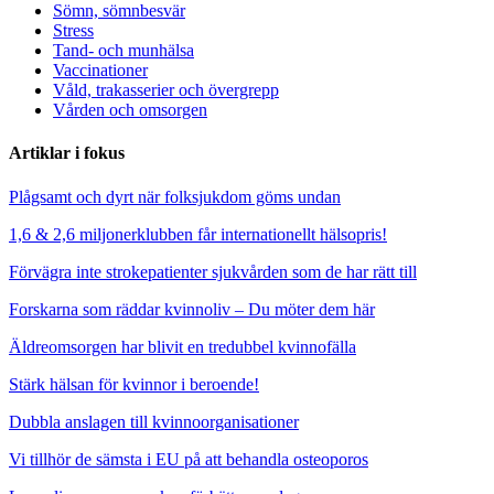
Sömn, sömnbesvär
Stress
Tand- och munhälsa
Vaccinationer
Våld, trakasserier och övergrepp
Vården och omsorgen
Artiklar i fokus
Plågsamt och dyrt när folksjukdom göms undan
1,6 & 2,6 miljonerklubben får internationellt hälsopris!
Förvägra inte strokepatienter sjukvården som de har rätt till
Forskarna som räddar kvinnoliv – Du möter dem här
Äldreomsorgen har blivit en tredubbel kvinnofälla
Stärk hälsan för kvinnor i beroende!
Dubbla anslagen till kvinnoorganisationer
Vi tillhör de sämsta i EU på att behandla osteoporos