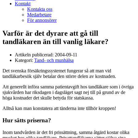
Kontakt
Kontakta oss
Medarbetare
För annonsörer
Varför är det dyrare att gå till
tandläkaren än till vanlig läkare?
Artikeln publicerad:
2004-09-11
Kategori:
Tand- och munhälsa
Det svenska försäkringssystemet fungerar så att man vid
tandläkarbesök själv betalar den större delen av kostnaden.
Att generellt införa samma patientavgift hos tandläkare som i övriga
sjukvården har riksdagen i dagsläget sagt nej till på grund av de
höga kostnader det skulle betyda för statskassa.
Alltså kan man konstatera att tänderna inte tillhör kroppen!
Hur sätts priserna?
Inom tandvården är det fri prissättning, samma åtgärd kostar olika
mycket hos olika tandläkare. Privattandläkarna sätter själva sina