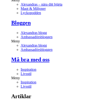
Meny
Alexandras – nära ditt hjärta
Maqt & Miljoner
Lyckopodden
Bloggen
Alexandras blogg
Ambassadörsbloggen
Meny
Alexandras blogg
Ambassadörsbloggen
Må bra med oss
Inspiration
Livsstil
Meny
Inspiration
Livsstil
Artiklar