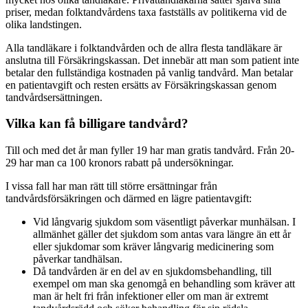
priser, medan folktandvårdens taxa fastställs av politikerna vid de
olika landstingen.
Alla tandläkare i folktandvården och de allra flesta tandläkare är
anslutna till Försäkringskassan. Det innebär att man som patient inte
betalar den fullständiga kostnaden på vanlig tandvård. Man betalar
en patientavgift och resten ersätts av Försäkringskassan genom
tandvårdsersättningen.
Vilka kan få billigare tandvård?
Till och med det år man fyller 19 har man gratis tandvård. Från 20-
29 har man ca 100 kronors rabatt på undersökningar.
I vissa fall har man rätt till större ersättningar från
tandvårdsförsäkringen och därmed en lägre patientavgift:
Vid långvarig sjukdom som väsentligt påverkar munhälsan. I
allmänhet gäller det sjukdom som antas vara längre än ett år
eller sjukdomar som kräver långvarig medicinering som
påverkar tandhälsan.
Då tandvården är en del av en sjukdomsbehandling, till
exempel om man ska genomgå en behandling som kräver att
man är helt fri från infektioner eller om man är extremt