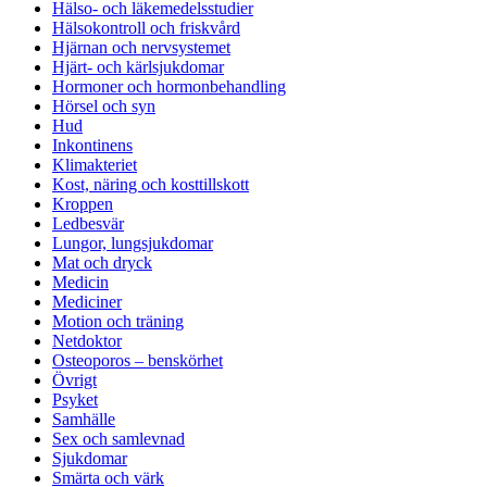
Hälso- och läkemedelsstudier
Hälsokontroll och friskvård
Hjärnan och nervsystemet
Hjärt- och kärlsjukdomar
Hormoner och hormonbehandling
Hörsel och syn
Hud
Inkontinens
Klimakteriet
Kost, näring och kosttillskott
Kroppen
Ledbesvär
Lungor, lungsjukdomar
Mat och dryck
Medicin
Mediciner
Motion och träning
Netdoktor
Osteoporos – benskörhet
Övrigt
Psyket
Samhälle
Sex och samlevnad
Sjukdomar
Smärta och värk