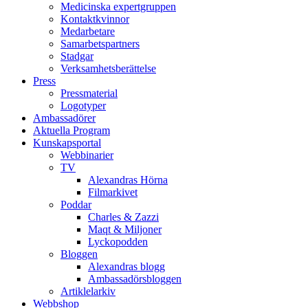
Medicinska expertgruppen
Kontaktkvinnor
Medarbetare
Samarbetspartners
Stadgar
Verksamhetsberättelse
Press
Pressmaterial
Logotyper
Ambassadörer
Aktuella Program
Kunskapsportal
Webbinarier
TV
Alexandras Hörna
Filmarkivet
Poddar
Charles & Zazzi
Maqt & Miljoner
Lyckopodden
Bloggen
Alexandras blogg
Ambassadörsbloggen
Artiklelarkiv
Webbshop