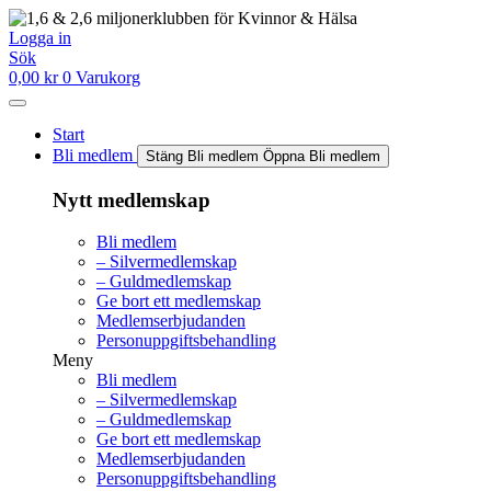
Hoppa
till
Logga in
innehåll
Sök
0,00
kr
0
Varukorg
Start
Bli medlem
Stäng Bli medlem
Öppna Bli medlem
Nytt medlemskap
Bli medlem
– Silvermedlemskap
– Guldmedlemskap
Ge bort ett medlemskap
Medlemserbjudanden
Personuppgiftsbehandling
Meny
Bli medlem
– Silvermedlemskap
– Guldmedlemskap
Ge bort ett medlemskap
Medlemserbjudanden
Personuppgiftsbehandling