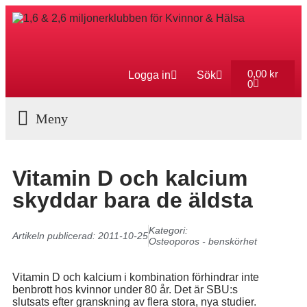
0,00
kr
Logga in
Sök
0
Aktuella Program
Vitamin D och kalcium
skyddar bara de äldsta
Kategori:
Artikeln publicerad:
2011-10-25
Osteoporos - benskörhet
Vitamin D och kalcium i kombination förhindrar inte
benbrott hos kvinnor under 80 år. Det är SBU:s
slutsats efter granskning av flera stora, nya studier.