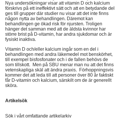
Nya undersökningar visar att vitamin D och kalcium
förskrivs på ett ineffektivt sätt och att en betydande del
ges till grupper där studier nu visar att det inte finns
någon nytta av behandlingen. Däremot kan
behandlingen ge ökad risk för njursten. Troligen
hänger det samman med att de äldsta kvinnor har
större brist på D-vitamin, har andra sjukdomar och är
fysiskt inaktiva.
Vitamin D och/eller kalcium ingår som en del i
behandlingen med andra läkemedel mot benskörhet,
till exempel bisfosfonater och i de fallen behövs de
som tillskott. Men på SBU menar man nu att det finns
vetenskapliga skäl att ändra praxis. Förhoppningsvis
kommer det att leda till att personer över 80 år faktiskt
får D-vitamin och kalcium, särskilt om de är generellt
sköra.
Artikelsök
Sök i vårt omfattande artikelarkiv