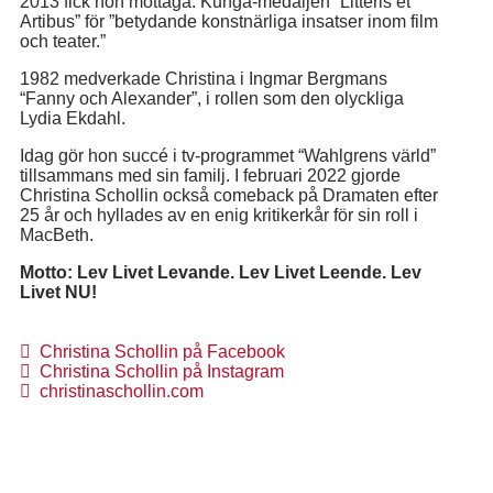
2013 fick hon mottaga: Kunga-medaljen ”Litteris et
Artibus” för ”betydande konstnärliga insatser inom film
och teater.”
1982 medverkade Christina i Ingmar Bergmans
“Fanny och Alexander”, i rollen som den olyckliga
Lydia Ekdahl.
Idag gör hon succé i tv-programmet “Wahlgrens värld”
tillsammans med sin familj. I februari 2022 gjorde
Christina Schollin också comeback på Dramaten efter
25 år och hyllades av en enig kritikerkår för sin roll i
MacBeth.
Motto: Lev Livet Levande. Lev Livet Leende. Lev
Livet NU!
Christina Schollin på Facebook
Christina Schollin på Instagram
christinaschollin.com