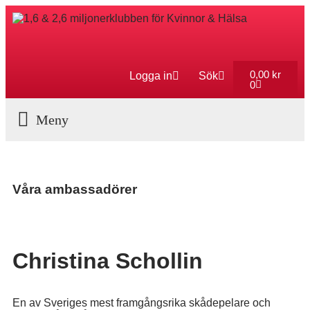
0,00
kr
Logga in
Sök
0
Aktuella Program
Våra ambassadörer
Christina Schollin
En av Sveriges mest framgångsrika skådepelare och