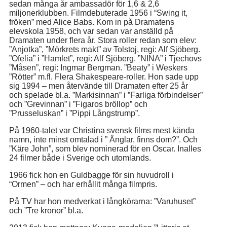
sedan många år ambassadör för 1,6 & 2,6
miljonerklubben. Filmdebuterade 1956 i “Swing it,
fröken” med Alice Babs. Kom in på Dramatens
elevskola 1958, och var sedan var anställd på
Dramaten under flera år. Stora roller redan som elev:
”Anjotka”, ”Mörkrets makt” av Tolstoj, regi: Alf Sjöberg.
”Ofelia” i ”Hamlet”, regi: Alf Sjöberg. ”NINA” i Tjechovs
”Måsen”, regi: Ingmar Bergman. ”Beaty” i Weskers
”Rötter” m.fl. Flera Shakespeare-roller. Hon sade upp
sig 1994 – men återvände till Dramaten efter 25 år
och spelade bl.a. ”Markisinnan” i ”Farliga förbindelser”
och ”Grevinnan” i ”Figaros bröllop” och
”Prusseluskan” i ”Pippi Långstrump”.
På 1960-talet var Christina svensk films mest kända
namn, inte minst omtalad i ” Änglar, finns dom?”. Och
”Käre John”, som blev nominerad för en Oscar. Inalles
24 filmer både i Sverige och utomlands.
1966 fick hon en Guldbagge för sin huvudroll i
“Ormen” – och har erhållit många filmpris.
På TV har hon medverkat i långkörarna: ”Varuhuset”
och ”Tre kronor” bl.a.