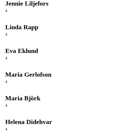
Jennie Liljefors
4
Linda Rapp
4
Eva Eklund
4
Maria Gerlofson
4
Maria Björk
4
Helena Didehvar
4