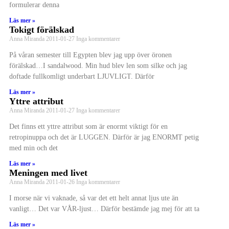
formulerar denna
Läs mer »
Tokigt förälskad
Anna Miranda
2011-01-27
Inga kommentarer
På våran semester till Egypten blev jag upp över öronen
förälskad…I sandalwood. Min hud blev len som silke och jag
doftade fullkomligt underbart LJUVLIGT. Därför
Läs mer »
Yttre attribut
Anna Miranda
2011-01-27
Inga kommentarer
Det finns ett yttre attribut som är enormt viktigt för en
retropinuppa och det är LUGGEN. Därför är jag ENORMT petig
med min och det
Läs mer »
Meningen med livet
Anna Miranda
2011-01-26
Inga kommentarer
I morse när vi vaknade, så var det ett helt annat ljus ute än
vanligt… Det var VÅR-ljust… Därför bestämde jag mej för att ta
Läs mer »