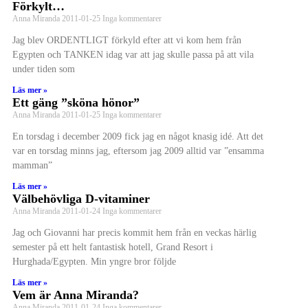
Förkylt…
Anna Miranda
2011-01-25
Inga kommentarer
Jag blev ORDENTLIGT förkyld efter att vi kom hem från
Egypten och TANKEN idag var att jag skulle passa på att vila
under tiden som
Läs mer »
Ett gäng ”sköna hönor”
Anna Miranda
2011-01-25
Inga kommentarer
En torsdag i december 2009 fick jag en något knasig idé. Att det
var en torsdag minns jag, eftersom jag 2009 alltid var ”ensamma
mamman”
Läs mer »
Välbehövliga D-vitaminer
Anna Miranda
2011-01-24
Inga kommentarer
Jag och Giovanni har precis kommit hem från en veckas härlig
semester på ett helt fantastisk hotell, Grand Resort i
Hurghada/Egypten. Min yngre bror följde
Läs mer »
Vem är Anna Miranda?
Anna Miranda
2011-01-24
Inga kommentarer