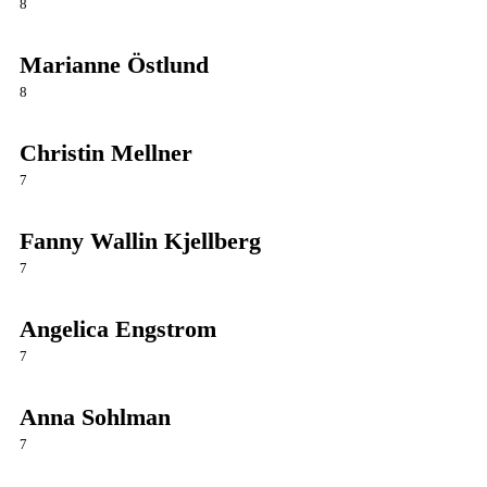
8
Marianne Östlund
8
Christin Mellner
7
Fanny Wallin Kjellberg
7
Angelica Engstrom
7
Anna Sohlman
7