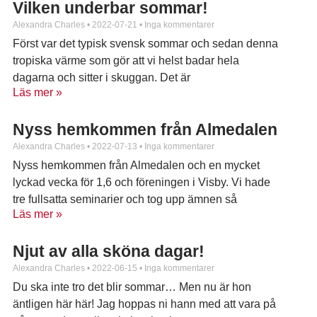
Vilken underbar sommar!
Alexandra Charles
2022-07-21
Inga kommentarer
Först var det typisk svensk sommar och sedan denna
tropiska värme som gör att vi helst badar hela
dagarna och sitter i skuggan. Det är
Läs mer »
Nyss hemkommen från Almedalen
Alexandra Charles
2022-07-13
Inga kommentarer
Nyss hemkommen från Almedalen och en mycket
lyckad vecka för 1,6 och föreningen i Visby. Vi hade
tre fullsatta seminarier och tog upp ämnen så
Läs mer »
Njut av alla sköna dagar!
Alexandra Charles
2022-06-15
Inga kommentarer
Du ska inte tro det blir sommar… Men nu är hon
äntligen här här! Jag hoppas ni hann med att vara på