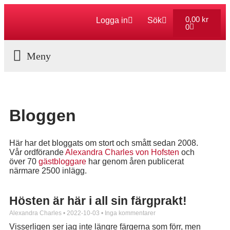
0,00
kr
Logga in
Sök
0
Aktuella Program
Bloggen
Här har det bloggats om stort och smått sedan 2008.
Vår ordförande
Alexandra Charles von Hofsten
och
över 70
gästbloggare
har genom åren publicerat
närmare 2500 inlägg.
Hösten är här i all sin färgprakt!
Alexandra Charles
2022-10-03
Inga kommentarer
Visserligen ser jag inte längre färgerna som förr, men