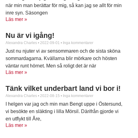
när min man berättar för mig, så kan jag se allt för min
inre syn. Säsongen
Läs mer »
Nu är vi igång!
Alexandra Charles
2022-09-01
Inga kommentarer
Just nu njuter vi av sensommaren och de sista sköna
sommardagarna. Kvällarna blir mörkare och hösten
väntar runt hörnet. Men så roligt det är när
Läs mer »
Tänk vilket underbart land vi bor i!
Alexandra Charles
2022-08-15
Inga kommentarer
I helgen var jag och min man Bengt uppe i Östersund,
vi besökte en släkting i lilla Mörsil. Därifrån gjorde vi
en utflykt till Åre,
Läs mer »