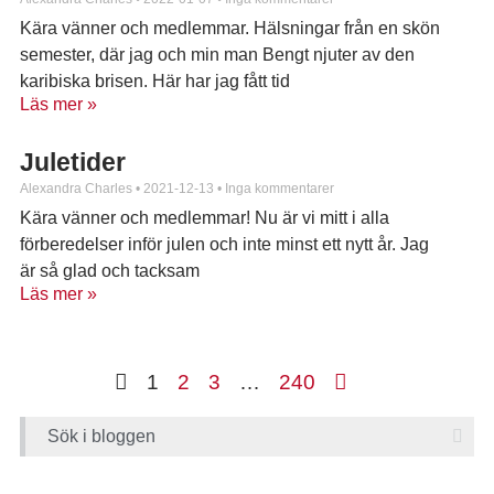
Kära vänner och medlemmar. Hälsningar från en skön
semester, där jag och min man Bengt njuter av den
karibiska brisen. Här har jag fått tid
Läs mer »
Juletider
Alexandra Charles
2021-12-13
Inga kommentarer
Kära vänner och medlemmar! Nu är vi mitt i alla
förberedelser inför julen och inte minst ett nytt år. Jag
är så glad och tacksam
Läs mer »
1
2
3
…
240
Sök i bloggen