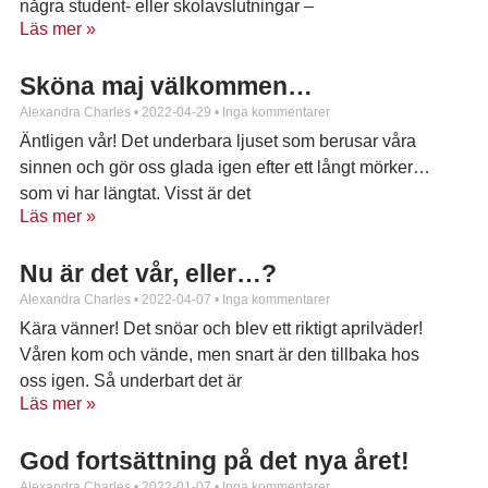
några student- eller skolavslutningar –
Läs mer »
Sköna maj välkommen…
Alexandra Charles
2022-04-29
Inga kommentarer
Äntligen vår! Det underbara ljuset som berusar våra
sinnen och gör oss glada igen efter ett långt mörker…
som vi har längtat. Visst är det
Läs mer »
Nu är det vår, eller…?
Alexandra Charles
2022-04-07
Inga kommentarer
Kära vänner! Det snöar och blev ett riktigt aprilväder!
Våren kom och vände, men snart är den tillbaka hos
oss igen. Så underbart det är
Läs mer »
God fortsättning på det nya året!
Alexandra Charles
2022-01-07
Inga kommentarer